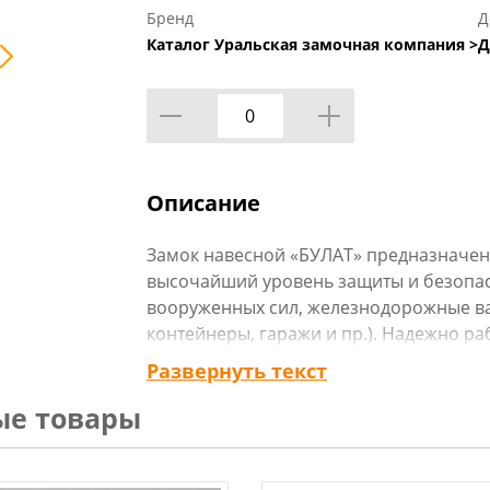
Бренд
Д
Каталог Уральская замочная компания >
Д
Описание
Замок навесной «БУЛАТ» предназначен 
высочайший уровень защиты и безопас
вооруженных сил, железнодорожные ва
контейнеры, гаражи и пр.). Надежно ра
(морской климат, загрязненная атмосф
Развернуть текст
Замок обладает длительным сроком экс
ые товары
с момента продажи через розничную се
Технические характеристики: