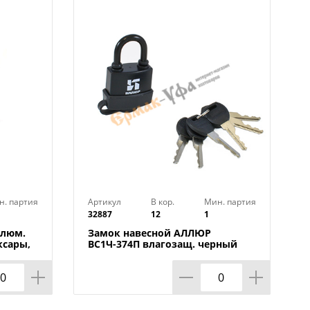
н. партия
Артикул
В кор.
Мин. партия
32887
12
1
алюм.
Замок навесной АЛЛЮР
ксары,
ВС1Ч-374П влагозащ. черный
6кл, d6,3, 1/6/72