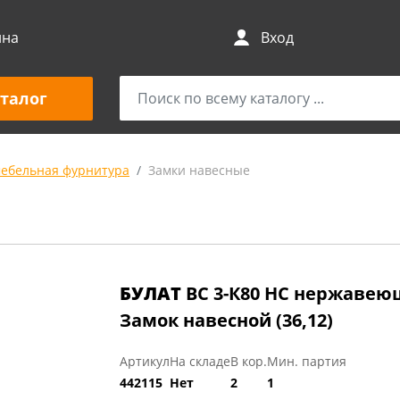
ина
Вход
талог
мебельная фурнитура
Замки навесные
БУЛАТ
ВС 3-К80 НС нержавею
Замок навесной (36,12)
Артикул
На складе
В кор.
Мин. партия
442115
Нет
2
1