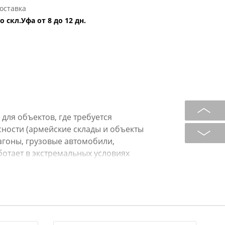
оставка
о скл.Уфа от 8 до 12 дн.
для объектов, где требуется
ности (армейские склады и объекты
гоны, грузовые автомобили,
ботает в экстремальных условиях
ера и пониженные температуры).
плуатации. Гарантийный срок 10 лет
ть.