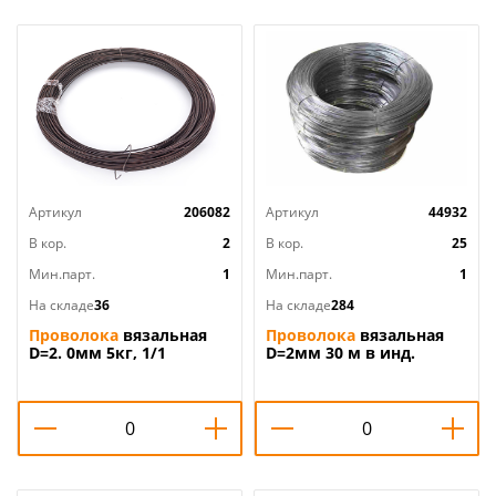
Артикул
206082
Артикул
44932
В кор.
2
В кор.
25
Мин.парт.
1
Мин.парт.
1
На складе
36
На складе
284
Проволока
вязальная
Проволока
вязальная
D=2. 0мм 5кг, 1/1
D=2мм 30 м в инд.
упаковке, 1/25