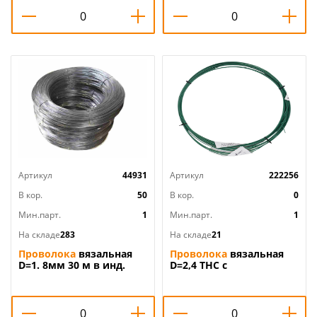
Артикул
44931
Артикул
222256
В кор.
50
В кор.
0
Мин.парт.
1
Мин.парт.
1
На складе
283
На складе
21
Проволока
вязальная
Проволока
вязальная
D=1. 8мм 30 м в инд.
D=2,4 ТНС с
упаковке, 1/50
полимерным
покрытием 10 м