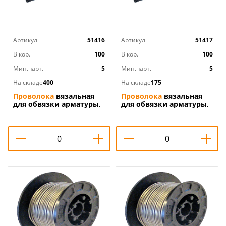
Артикул
51416
Артикул
51417
В кор.
100
В кор.
100
Мин.парт.
5
Мин.парт.
5
На складе
400
На складе
175
Проволока
вязальная
Проволока
вязальная
для обвязки арматуры,
для обвязки арматуры,
рабицы d-1,2мм длина
рабицы d-1,4мм длина
30 см 100 шт, 5/100
30 см 100 шт, 5/100