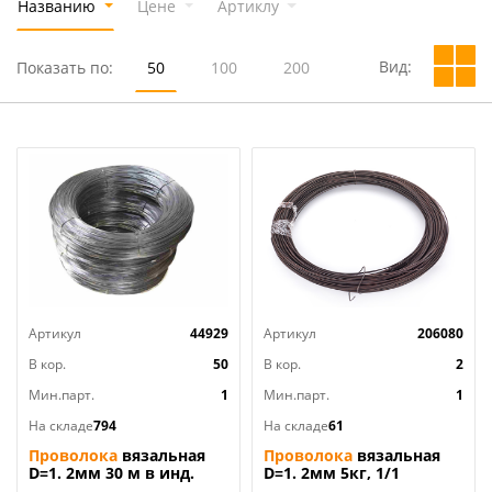
Названию
Цене
Артиклу
Вид:
Показать по:
50
100
200
Артикул
44929
Артикул
206080
В кор.
50
В кор.
2
Мин.парт.
1
Мин.парт.
1
На складе
794
На складе
61
Проволока
вязальная
Проволока
вязальная
D=1. 2мм 30 м в инд.
D=1. 2мм 5кг, 1/1
упаковке, 1/50