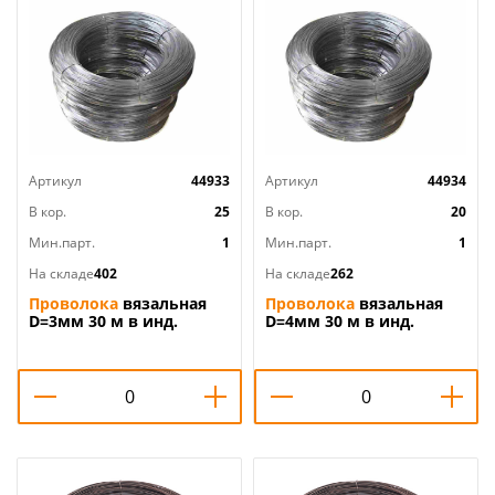
Артикул
44933
Артикул
44934
В кор.
25
В кор.
20
Мин.парт.
1
Мин.парт.
1
На складе
402
На складе
262
Проволока
вязальная
Проволока
вязальная
D=3мм 30 м в инд.
D=4мм 30 м в инд.
упаковке, 1/25
упаковке, 1/10