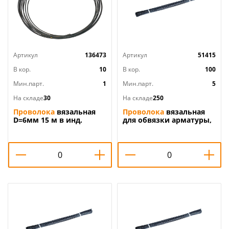
Артикул
136473
Артикул
51415
В кор.
10
В кор.
100
Мин.парт.
1
Мин.парт.
5
На складе
30
На складе
250
Проволока
вязальная
Проволока
вязальная
D=6мм 15 м в инд.
для обвязки арматуры,
упаковке, 1/5
рабицы d-0. 8мм длина
30 см100 шт, 5/100