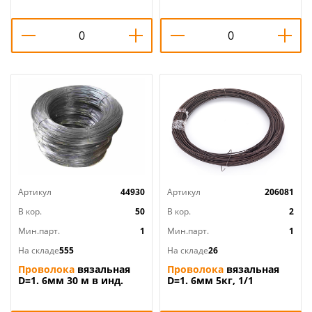
Артикул
44930
Артикул
206081
В кор.
50
В кор.
2
Мин.парт.
1
Мин.парт.
1
На складе
555
На складе
26
Проволока
вязальная
Проволока
вязальная
D=1. 6мм 30 м в инд.
D=1. 6мм 5кг, 1/1
упаковке, 1/50