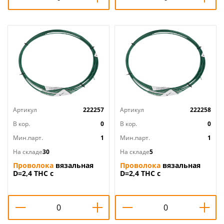
Артикул
222257
Артикул
222258
В кор.
0
В кор.
0
Мин.парт.
1
Мин.парт.
1
На складе
30
На складе
5
Проволока
вязальная
Проволока
вязальная
D=2,4 ТНС с
D=2,4 ТНС с
полимерным
полимерным
покрытием 20 м
покрытием 30 м