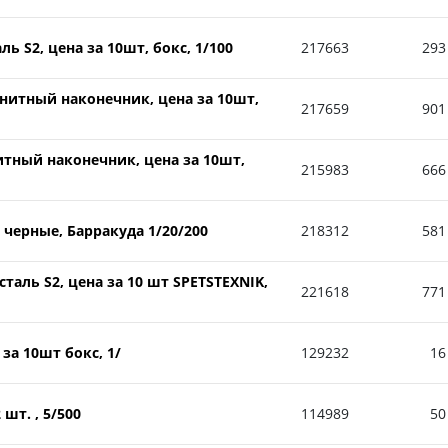
 S2, цена за 10шт, бокс, 1/100
217663
293
нитный наконечник, цена за 10шт,
217659
901
итный наконечник, цена за 10шт,
215983
666
2 черные, Барракуда 1/20/200
218312
581
аль S2, цена за 10 шт SPETSTEXNIK,
221618
771
 за 10шт бокс, 1/
129232
16
шт. , 5/500
114989
50