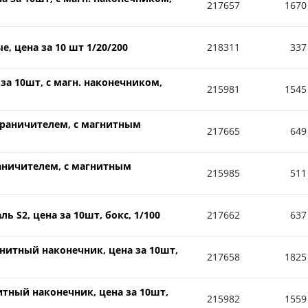
217657
1670
, цена за 10 шт 1/20/200
218311
337
за 10шт, с магн. наконечником,
215981
1545
ограничителем, с магнитным
217665
649
раничителем, с магнитным
215985
511
 S2, цена за 10шт, бокс, 1/100
217662
637
нитный наконечник, цена за 10шт,
217658
1825
итный наконечник, цена за 10шт,
215982
1559