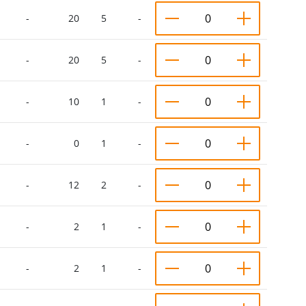
-
20
5
-
-
20
5
-
-
10
1
-
-
0
1
-
-
12
2
-
-
2
1
-
-
2
1
-