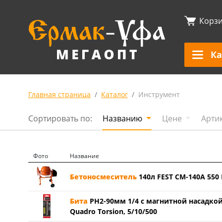
Корз
Ка
Главная страница
Каталог
Инструмент
Сортировать по:
Названию
Цене
Арти
Фото
Название
Бетоносмеситель
140л FEST СМ-140А 550
Бита
PH2-90мм 1/4 с магнитной насадкой,
Quadro Torsion, 5/10/500