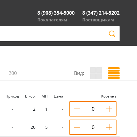
8 (908) 354-5000
8 (347) 214-5202
Покупателям
Поставщикам
200
Вид:
Приход
В кор.
МП
Цена
Корзина
-
2
1
-
-
20
5
-