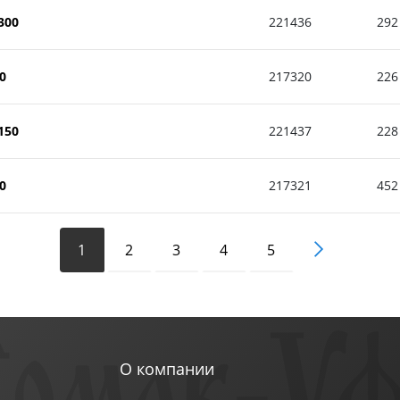
300
221436
292
0
217320
226
150
221437
228
0
217321
452
1
2
3
4
5
О компании