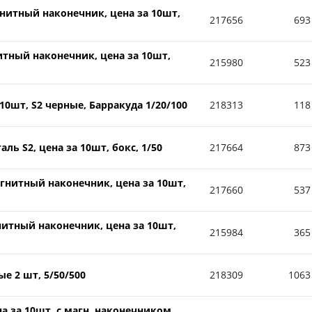
нитный наконечник, цена за 10шт,
217656
693
итный наконечник, цена за 10шт,
215980
523
 10шт, S2 черные, Барракуда 1/20/100
218313
118
ь S2, цена за 10шт, бокс, 1/50
217664
873
гнитный наконечник, цена за 10шт,
217660
537
нитный наконечник, цена за 10шт,
215984
365
е 2 шт, 5/50/500
218309
1063
а за 10шт, с магн. наконечником,