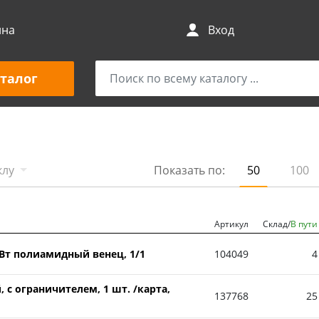
ина
Вход
талог
клу
Показать по:
50
100
Артикул
Склад/
В пути
 Вт полиамидный венец, 1/1
104049
4
 с ограничителем, 1 шт. /карта,
137768
25