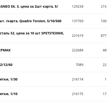
EO E6. 3, цена за 2шт карта, 5/
129234
215
. /карта, Quadro Torsion, 5/10/500
137769
100
аль S2, цена за 10 шт SPETSTEXNIK,
221619
877
ЕРМАК
222684
48
2/12/60
7089
22
тки, 1/30
216174
1
тки, 1/10
216175
17