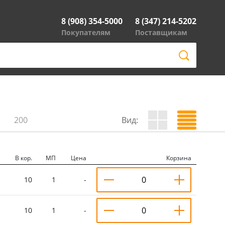
8 (908) 354-5000
8 (347) 214-5202
Покупателям
Поставщикам
200
Вид:
В кор.
МП
Цена
Корзина
10
1
-
10
1
-