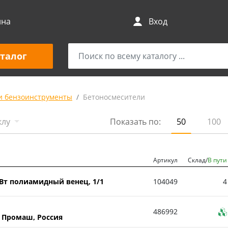
ина
Вход
талог
и бензоинструменты
Бетоносмесители
клу
Показать по:
50
100
Артикул
Склад/
В пути
 Вт полиамидный венец, 1/1
104049
4
486992
 Промаш, Россия