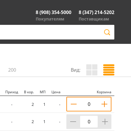
8 (908) 354-5000
8 (347) 214-5202
Покупателям
Поставщикам
200
Вид:
Приход
В кор.
МП
Цена
Корзина
-
2
1
-
-
2
1
-