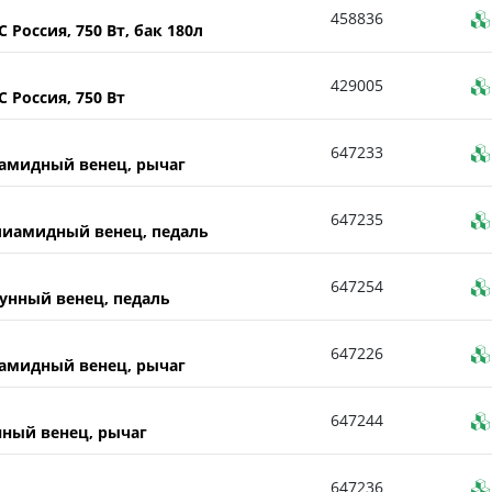
458836
Россия, 750 Вт, бак 180л
429005
 Россия, 750 Вт
647233
амидный венец, рычаг
647235
лиамидный венец, педаль
647254
унный венец, педаль
647226
амидный венец, рычаг
647244
ный венец, рычаг
647236