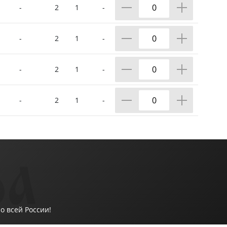
-
2
1
-
-
2
1
-
-
2
1
-
-
2
1
-
о всей России!