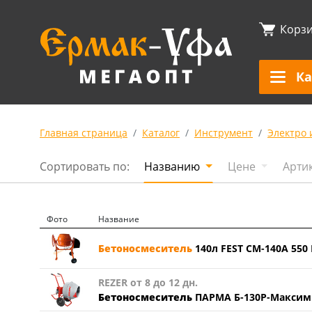
Корз
Ка
Главная страница
Каталог
Инструмент
Электро 
Сортировать по:
Названию
Цене
Арти
Фото
Название
Бетоносмеситель
140л FEST СМ-140А 550
REZER от 8 до 12 дн.
Бетоносмеситель
ПАРМА Б-130Р-Максим