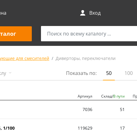
ина
Вход
талог
ующие для смесителей
Диверторы, переключатели
клу
Показать по:
50
100
Артикул
Склад/
В пути
П
7036
51
, 1/100
119629
17