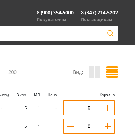
8 (908) 354-5000
8 (347) 214-5202
Покупателям
Поставщикам
200
Вид:
риход
В кор.
МП
Цена
Корзина
-
5
1
-
-
5
1
-