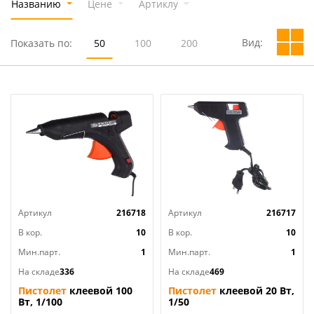
Названию
Цене
Артиклу
Вид:
Показать по:
50
100
200
Артикул
216718
Артикул
216717
В кор.
10
В кор.
10
Мин.парт.
1
Мин.парт.
1
На складе
336
На складе
469
Пистолет
клеевой 100
Пистолет
клеевой 20 Вт,
Вт, 1/100
1/50