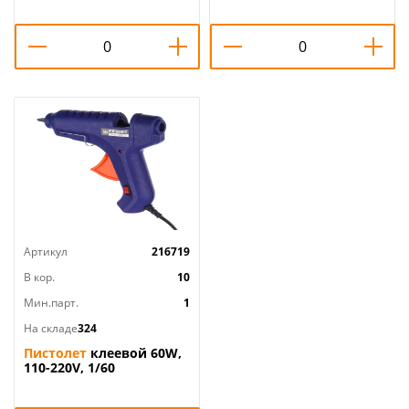
Артикул
216719
В кор.
10
Мин.парт.
1
На складе
324
Пистолет
клеевой 60W,
110-220V, 1/60