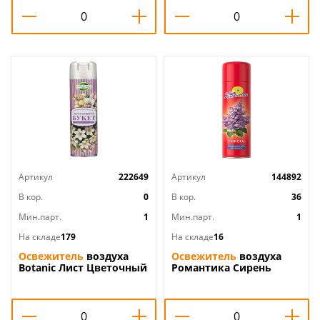
Артикул
222649
Артикул
144892
В кор.
0
В кор.
36
Мин.парт.
1
Мин.парт.
1
На складе
179
На складе
16
Освежитель
воздуха
Освежитель
воздуха
Botanic Лист Цветочный
Романтика Сирень
букет 300мл
300мл 405см3, 1/12