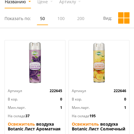
Названию
Цене
Артиклу
Вид:
Показать по:
50
100
200
Артикул
222645
Артикул
222646
В кор.
0
В кор.
0
Мин.парт.
1
Мин.парт.
1
На складе
37
На складе
195
Освежитель
воздуха
Освежитель
воздуха
Botanic Лист Ароматная
Botanic Лист Солнечный
сирень 300мл
лимон 300мл