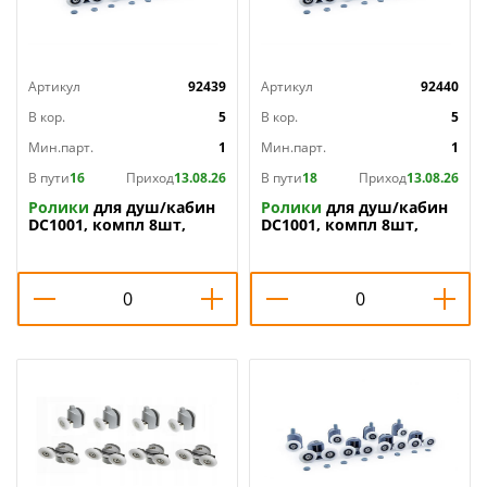
Артикул
92439
Артикул
92440
В кор.
5
В кор.
5
Мин.парт.
1
Мин.парт.
1
В пути
16
Приход
13.08.26
В пути
18
Приход
13.08.26
Ролики
для душ/кабин
Ролики
для душ/кабин
DC1001, компл 8шт,
DC1001, компл 8шт,
23мм, 1/1
25мм, 1/1