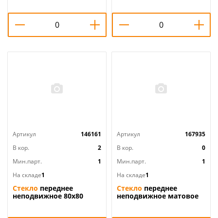
Артикул
146161
Артикул
167935
В кор.
2
В кор.
0
Мин.парт.
1
Мин.парт.
1
На складе
1
На складе
1
Стекло
переднее
Стекло
переднее
неподвижное 80х80
неподвижное матовое
ВМ820, 1/1
100х100х215 ВМ-883Е