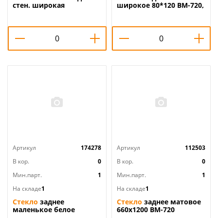
стен. широкая
широкое 80*120 ВМ-720,
1/1
Артикул
174278
Артикул
112503
В кор.
0
В кор.
0
Мин.парт.
1
Мин.парт.
1
На складе
1
На складе
1
Стекло
заднее
Стекло
заднее матовое
маленькое белое
660х1200 ВМ-720
ВМ-526, 1/1