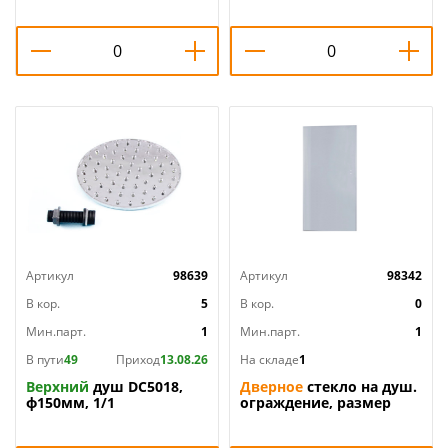
Артикул
98639
Артикул
98342
В кор.
5
В кор.
0
Мин.парт.
1
Мин.парт.
1
В пути
49
Приход
13.08.26
На складе
1
Верхний
душ DC5018,
Дверное
стекло на душ.
ф150мм, 1/1
ограждение, размер
500х1830 ТА1