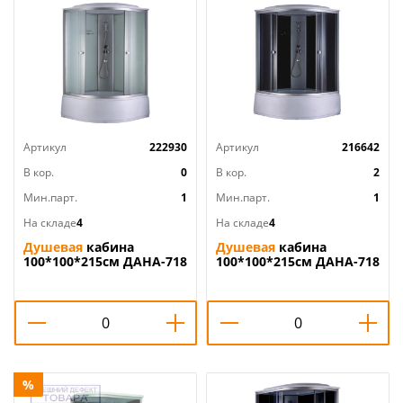
Артикул
222930
Артикул
216642
В кор.
0
В кор.
2
Мин.парт.
1
Мин.парт.
1
На складе
4
На складе
4
Душевая
кабина
Душевая
кабина
100*100*215см ДАНА-718
100*100*215см ДАНА-718
W белая, выс. поддон,
В черная, выс. поддон,
1/1
1/1
%