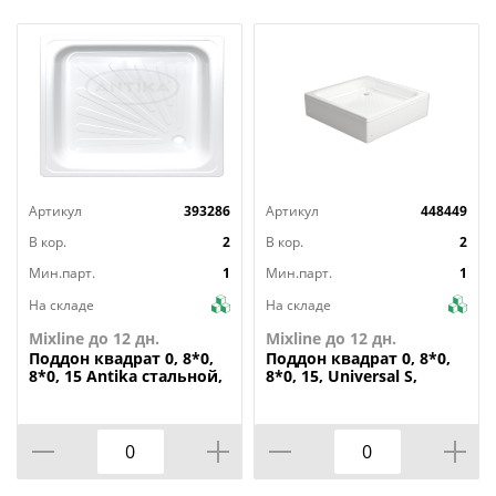
Артикул
393286
Артикул
448449
В кор.
2
В кор.
2
Мин.парт.
1
Мин.парт.
1
На складе
На складе
Mixline до 12 дн.
Mixline до 12 дн.
Поддон
квадрат 0, 8*0,
Поддон
квадрат 0, 8*0,
8*0, 15 Antika стальной,
8*0, 15, Universal S,
ВИЗ
акрил d 50,
каркас+экран выс.30 см