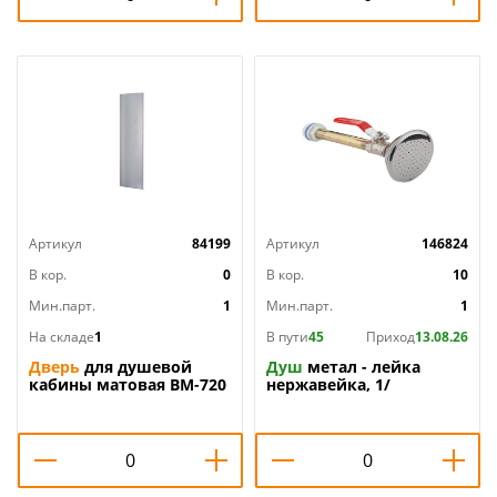
Артикул
84199
Артикул
146824
В кор.
0
В кор.
10
Мин.парт.
1
Мин.парт.
1
На складе
1
В пути
45
Приход
13.08.26
Дверь
для душевой
Душ
метал - лейка
кабины матовая ВМ-720
нержавейка, 1/