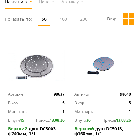
Названию
Цене
Артиклу
Вид:
Показать по:
50
100
200
Артикул
98637
Артикул
98640
В кор.
5
В кор.
5
Мин.парт.
1
Мин.парт.
1
В пути
45
Приход
13.08.26
В пути
36
Приход
13.08.26
Верхний
душ DC5003,
Верхний
душ DC5013,
ф240мм, 1/1
ф160мм, 1/1