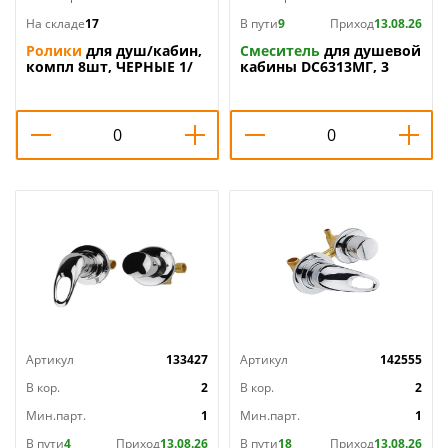
На складе
17
В пути
9
Приход
13.08.26
Ролики
для душ/кабин,
Смеситель
для душевой
компл 8шт, ЧЕРНЫЕ 1/
кабины DC6313МГ, 3
реж. , гайка,
универсальный,
прижимная гайка
металл. , 1/28
Артикул
133427
Артикул
142555
В кор.
2
В кор.
2
Мин.парт.
1
Мин.парт.
1
В пути
4
Приход
13.08.26
В пути
18
Приход
13.08.26