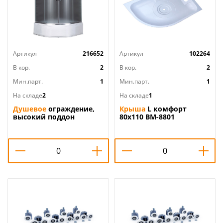
Артикул
216652
Артикул
102264
В кор.
2
В кор.
2
Мин.парт.
1
Мин.парт.
1
На складе
2
На складе
1
Душевое
ограждение,
Крыша
L комфорт
высокий поддон
80х110 ВМ-8801
90*90*195 ДАНА-521/11,
1/1