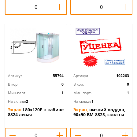
Артикул
55794
Артикул
102263
В кор.
0
В кор.
0
Мин.парт.
1
Мин.парт.
1
На складе
2
На складе
1
Экран
L80х120E к кабине
Экран,
низкий поддон,
8824 левая
90х90 ВМ-8825, скол на
торце, НЕВОЗВРАТНЫЙ