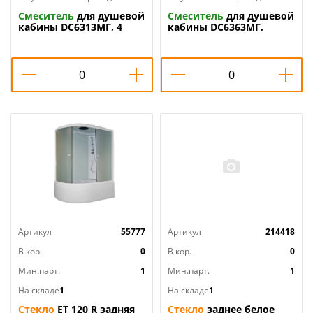
Смеситель
для душевой
Смеситель
для душевой
кабины DC6313МГ, 4
кабины DC6363МГ,
реж. , гайка,
100*3, хомут, 1/28
универсальный,
прижимная гайка
металл. , 1/28
Артикул
55777
Артикул
214418
В кор.
0
В кор.
0
Мин.парт.
1
Мин.парт.
1
На складе
1
На складе
1
Стекло
ET 120 R задняя
Стекло
заднее белое