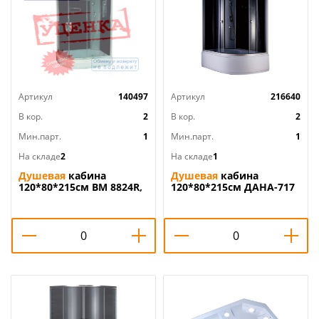
Артикул
140497
Артикул
216640
В кор.
2
В кор.
2
Мин.парт.
1
Мин.парт.
1
На складе
2
На складе
1
Душевая
кабина
Душевая
кабина
120*80*215см ВМ 8824R,
120*80*215см ДАНА-717
низ. поддон-25 см,
В правая, черная, выс.
перед. ст-
поддон, 1/1
тонированные, задние
ст- черная УЦЕНКА, скол
и царапины