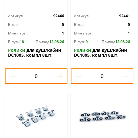
Артикул
92446
Артикул
92441
В кор.
5
В кор.
5
Мин.парт.
1
Мин.парт.
1
В пути
18
Приход
13.08.26
В пути
9
Приход
13.08.26
Ролики
для душ/кабин
Ролики
для душ/кабин
DC1005, компл 8шт,
DC1005, компл 8шт,
23мм, 1/1
25мм, 1/1