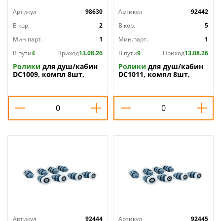
Артикул
98630
Артикул
92442
В кор.
2
В кор.
5
Мин.парт.
1
Мин.парт.
1
В пути
4
Приход
13.08.26
В пути
9
Приход
13.08.26
Ролики
для душ/кабин
Ролики
для душ/кабин
DC1009, компл 8шт,
DC1011, компл 8шт,
23мм пласт. , 1/1
23мм, 1/1
Артикул
92444
Артикул
92445