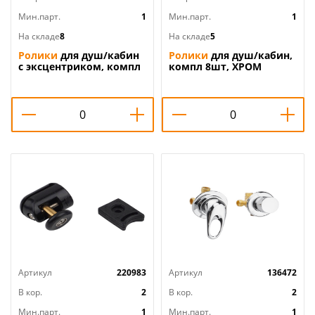
Мин.парт.
1
Мин.парт.
1
На складе
8
На складе
5
Ролики
для душ/кабин
Ролики
для душ/кабин,
с эксцентриком, компл
компл 8шт, ХРОМ
8шт, 1/
Артикул
220983
Артикул
136472
В кор.
2
В кор.
2
Мин.парт.
1
Мин.парт.
1