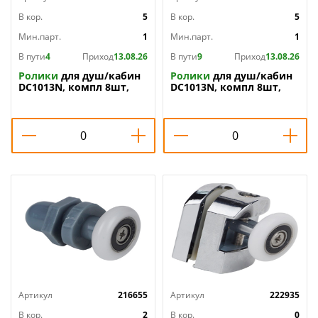
В кор.
5
В кор.
5
Мин.парт.
1
Мин.парт.
1
В пути
4
Приход
13.08.26
В пути
9
Приход
13.08.26
Ролики
для душ/кабин
Ролики
для душ/кабин
DC1013N, компл 8шт,
DC1013N, компл 8шт,
22мм, 1/1
25мм, 1/1
Артикул
216655
Артикул
222935
В кор.
2
В кор.
0