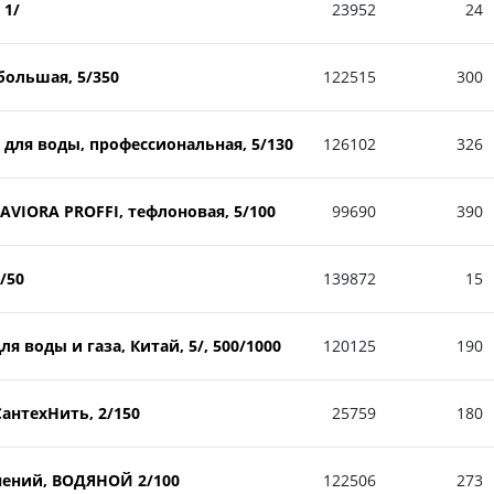
 1/
23952
24
большая, 5/350
122515
300
 для воды, профессиональная, 5/130
126102
326
AVIORA PROFFI, тефлоновая, 5/100
99690
390
/50
139872
15
я воды и газа, Китай, 5/, 500/1000
120125
190
СантехНить, 2/150
25759
180
нений, ВОДЯНОЙ 2/100
122506
273