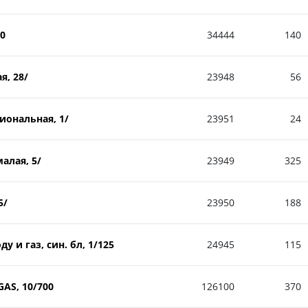
00
34444
140
я, 28/
23948
56
иональная, 1/
23951
24
алая, 5/
23949
325
5/
23950
188
у и газ, син. бл, 1/125
24945
115
AS, 10/700
126100
370