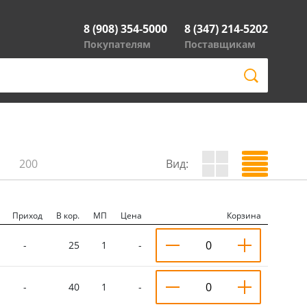
8 (908) 354-5000
8 (347) 214-5202
Покупателям
Поставщикам
200
Вид:
Приход
В кор.
МП
Цена
Корзина
-
25
1
-
-
40
1
-