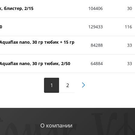
, блистер, 2/15
104406
30
0
129433
116
uaflax nano, 30 гр тюбик + 15 гр
84288
33
quaflax nano, 30 гр тюбик, 2/50
64884
33
1
2
О компании