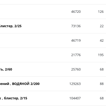
46720
126
блистер, 2/25
73136
22
46719
42
21776
195
ь, 2/60
25760
68
нений , ВОДЯНОЙ 2/200
129263
88
 , блистер, 2/15
104407
68