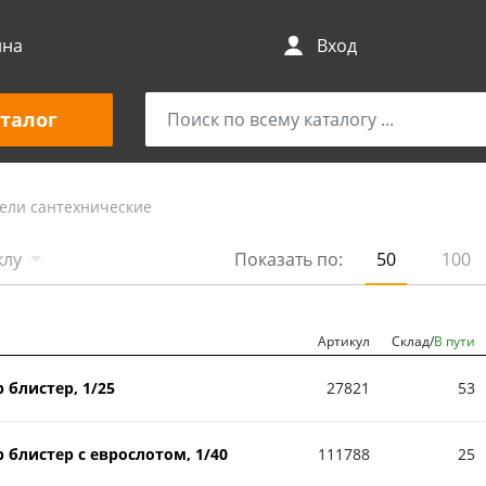
ина
Вход
талог
ели сантехнические
клу
Показать по:
50
100
Артикул
Склад/
В пути
блистер, 1/25
27821
53
блистер с еврослотом, 1/40
111788
25