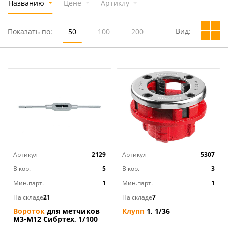
Названию
Цене
Артиклу
Вид:
Показать по:
50
100
200
Артикул
2129
Артикул
5307
В кор.
5
В кор.
3
Мин.парт.
1
Мин.парт.
1
На складе
21
На складе
7
Вороток
для метчиков
Клупп
1, 1/36
М3-М12 Сибртех, 1/100