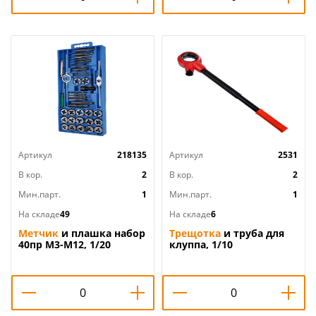
Артикул
218135
Артикул
2531
В кор.
2
В кор.
2
Мин.парт.
1
Мин.парт.
1
На складе
49
На складе
6
Метчик
и плашка набор
Трещотка
и труба для
40пр М3-М12, 1/20
клуппа, 1/10