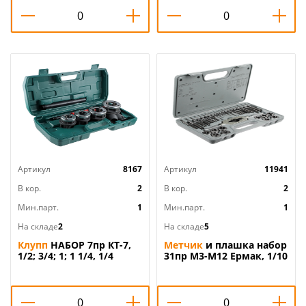
Артикул
8167
Артикул
11941
В кор.
2
В кор.
2
Мин.парт.
1
Мин.парт.
1
На складе
2
На складе
5
Клупп
НАБОР 7пр КТ-7,
Метчик
и плашка набор
1/2; 3/4; 1; 1 1/4, 1/4
31пр М3-М12 Ермак, 1/10