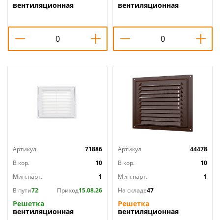
вентиляционная
вентиляционная
200х200мм вытяжн. АБС
200х200мм вытяжн. АБС
2020РЦ ERA, 1/39
2020РЦ Ivory, слоновая
кость, ERA, 1/35
Артикул
71886
Артикул
44478
В кор.
10
В кор.
10
Мин.парт.
1
Мин.парт.
1
В пути
72
Приход
15.08.26
На складе
47
Решетка
Решетка
вентиляционная
вентиляционная
200х200мм дверца
200х200мм металл. 2020