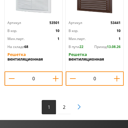
Артикул
53501
Артикул
53441
В кор.
10
В кор.
10
Мин.парт.
1
Мин.парт.
1
На складе
68
В пути
22
Приход
13.08.26
Решетка
Решетка
вентиляционная
вентиляционная
250х250мм 2525РЦ ERA,
250х250мм вытяжн.
1/35
стальн. с покрытием
полим. эм.
КОРИЧНЕВЫЙ 2525МЭ
кор ERA, 1/25
1
2