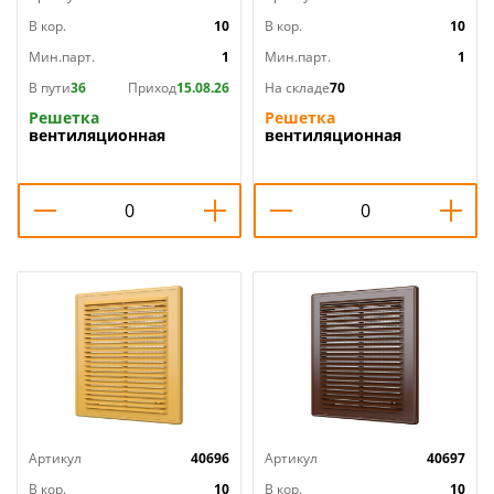
В кор.
10
В кор.
10
Мин.парт.
1
Мин.парт.
1
В пути
36
Приход
15.08.26
На складе
70
Решетка
Решетка
вентиляционная
вентиляционная
180х250мм разъемная с
183х253мм 1825Р
москитной сеткой
вытяжн. АБС бел ERA,
П1825Р Эвент, 1/100
1/40
Артикул
40696
Артикул
40697
В кор.
10
В кор.
10