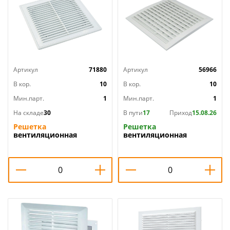
Артикул
71880
Артикул
56966
В кор.
10
В кор.
10
Мин.парт.
1
Мин.парт.
1
На складе
30
В пути
17
Приход
15.08.26
Решетка
Решетка
вентиляционная
вентиляционная
210х210мм разъемная с
220х220мм
москитной сеткой
регулируемая МД2222Р
П2121Р Эвент, 1/100
белый АВС Эвент, 1/25