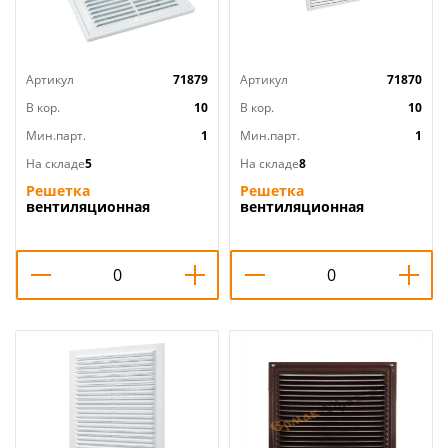
Артикул
71879
Артикул
71870
В кор.
10
В кор.
10
Мин.парт.
1
Мин.парт.
1
На складе
5
На складе
8
Решетка
Решетка
вентиляционная
вентиляционная
150х200мм разъемная с
170х170мм
москитной сеткой
регулируемая МД1717Р
П1520Р Эвент, 1/170
Эвент, 1/55