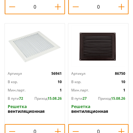
Артикул
56941
Артикул
86750
В кор.
10
В кор.
10
Мин.парт.
1
Мин.парт.
1
В пути
72
Приход
15.08.26
В пути
27
Приход
15.08.26
Решетка
Решетка
вентиляционная
вентиляционная
200х200мм
200х200мм
металлическая с сетк
металлическая с сеткой
200x200ВРС, белая
200x200ВРС, медь
0,7х20х20 Эвент, 1/13
0,7х20х20 Эвент, 1/13