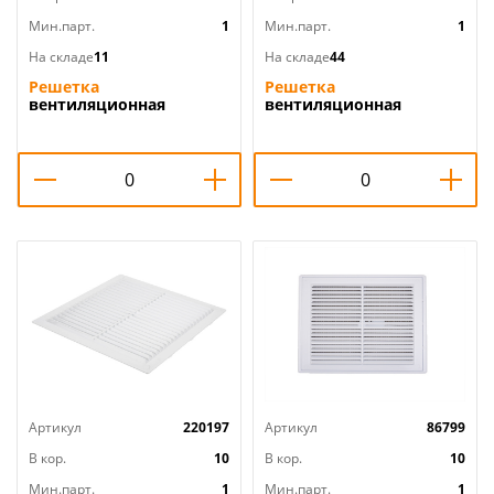
Мин.парт.
1
Мин.парт.
1
На складе
11
На складе
44
Решетка
Решетка
вентиляционная
вентиляционная
183х253мм вытяжн.
183х253мм вытяжн.
БЕЖЕВЫЙ АБС 1825Р беж
КОРИЧНЕВЫЙ АБС 1825Р
ERA, 1/40
кор ERA, 1/40
Артикул
220197
Артикул
86799
В кор.
10
В кор.
10
Мин.парт.
1
Мин.парт.
1