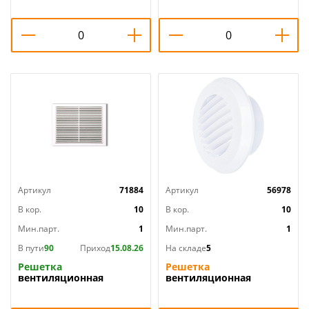
металлическая с сеткой
1212МЭ ERA, 1/100
100x100ВРС, 0,7мм белая
Эвент, 1/13
Артикул
71884
Артикул
56978
В кор.
10
В кор.
10
Мин.парт.
1
Мин.парт.
1
В пути
90
Приход
15.08.26
На складе
5
Решетка
Решетка
вентиляционная
вентиляционная
138x138мм с москитной
145х145мм пластмасс
сеткой П1313С, 1/300
кругл с фланцем Д=100