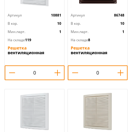
Артикул
10881
Артикул
86748
В кор.
10
В кор.
10
Мин.парт.
1
Мин.парт.
1
На складе
119
На складе
8
Решетка
Решетка
вентиляционная
вентиляционная
170х240мм вытяжн. АБС
175х175мм
бел, с москит. сеткой
металлическая с сеткой
1724С ERA, 1/80
175x175ВРС, медь Эвент,
1/13