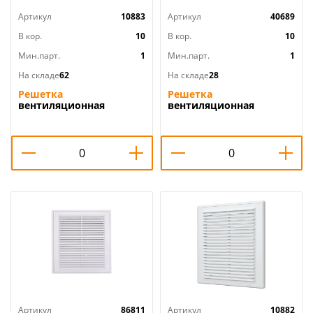
Артикул
10883
Артикул
40689
В кор.
10
В кор.
10
Мин.парт.
1
Мин.парт.
1
На складе
62
На складе
28
Решетка
Решетка
вентиляционная
вентиляционная
180х250мм 1825РЦ
180х250мм вытяжн. АБС
вытяжн. АБС с моск.
1825РЦ Ivory, слоновая
сеткой ERA, 1/60
кость, ERA, 1/60
Артикул
86811
Артикул
10882