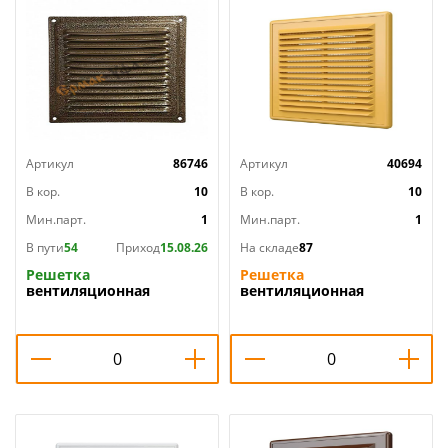
Артикул
86746
Артикул
40694
В кор.
10
В кор.
10
Мин.парт.
1
Мин.парт.
1
В пути
54
Приход
15.08.26
На складе
87
Решетка
Решетка
вентиляционная
вентиляционная
150х150мм
150х150мм разъемная с
металлическая с сетк
москит. сеткой
150x150ВРС, медь
БЕЖЕВЫЙ 1515Р беж
0,7х15х15 Эвент, 1/13
ERA, 1/60