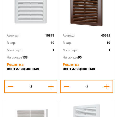
Артикул
10879
Артикул
40695
В кор.
10
В кор.
10
Мин.парт.
1
Мин.парт.
1
На складе
133
На складе
95
Решетка
Решетка
вентиляционная
вентиляционная
150х150мм разъемная с
150х150мм разъемная с
москит. сеткой БЕЛЫЙ
москит. сеткой
1515Р ERA, 1/60
КОРИЧНЕВЫЙ 1515Р кор
ERA, 1/60