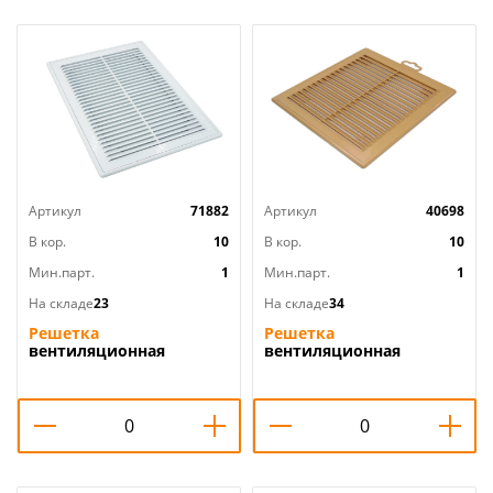
Артикул
71882
Артикул
40698
В кор.
10
В кор.
10
Мин.парт.
1
Мин.парт.
1
На складе
23
На складе
34
Решетка
Решетка
вентиляционная
вентиляционная
200х300мм разъемная с
208х208мм вытяжн АБС
москитной сеткой
2121Р бежевый,
П2030Р Эвент, 1/75
разборная, ERA, 1/40