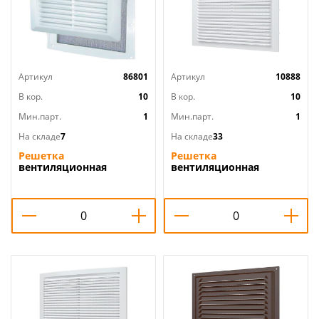
Артикул
86801
Артикул
10888
В кор.
10
В кор.
10
Мин.парт.
1
Мин.парт.
1
На складе
7
На складе
33
Решетка
Решетка
вентиляционная
вентиляционная
230х230мм разъемная с
234х234мм вытяжн. АБС
москитной сеткой
2323С белый ERA, 1/60
прям. жал. Э2323Р
Эвент, 1/70