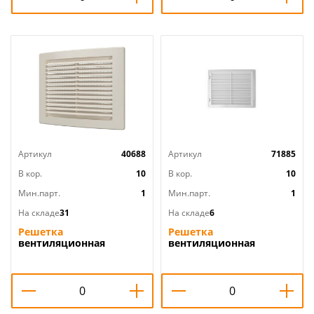
Артикул
40688
Артикул
71885
В кор.
10
В кор.
10
Мин.парт.
1
Мин.парт.
1
На складе
31
На складе
6
Решетка
Решетка
вентиляционная
вентиляционная
150х150мм вытяжн. АБС
150х150мм дверца
1515РЦ Ivory, слоновая
П1515ДФ, 1/190
кость, ERA, 1/60