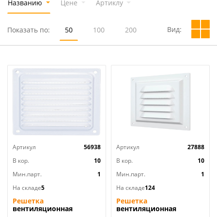
Названию
Цене
Артиклу
Вид:
Показать по:
50
100
200
Артикул
56938
Артикул
27888
В кор.
10
В кор.
10
Мин.парт.
1
Мин.парт.
1
На складе
5
На складе
124
Решетка
Решетка
вентиляционная
вентиляционная
100х100мм
125х125мм металл.