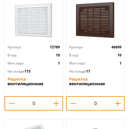
Артикул
72789
Артикул
40699
В кор.
10
В кор.
10
Мин.парт.
1
Мин.парт.
1
На складе
115
На складе
17
Решетка
Решетка
вентиляционная
вентиляционная
208х208мм вытяжн. АБС
208х208мм вытяжн. АБС
2121Р белый, разборная,
2121Р коричневый,
ERA, 1/40
разборная, ERA, 1/40