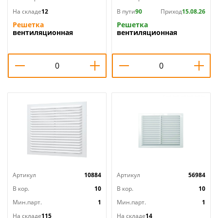
На складе
12
В пути
90
Приход
15.08.26
Решетка
Решетка
вентиляционная
вентиляционная
190х190мм неразъемная
190х190мм разъемная с
с москит сеткой наклон.
москит сеткой прям.
жал. Э1919H Эвент
жал. Э1919Р Эвент, 1/100
Артикул
10884
Артикул
56984
В кор.
10
В кор.
10
Мин.парт.
1
Мин.парт.
1
На складе
115
На складе
14