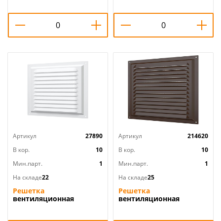
П2020ДФ, 1/120
МЭ кор ERA, 1/50
Артикул
27890
Артикул
214620
В кор.
10
В кор.
10
Мин.парт.
1
Мин.парт.
1
На складе
22
На складе
25
Решетка
Решетка
вентиляционная
вентиляционная
200х200мм металл.
200х200мм металл.
2020МЭ ERA, 1/50
2020МЭкор ERA, 1/