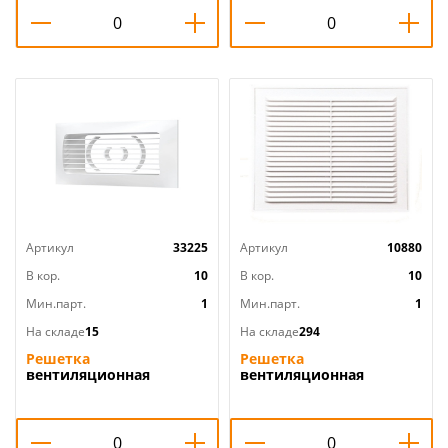
ПКР 145/100 белый 4см
АВС Эвент, 1/70
Артикул
33225
Артикул
10880
В кор.
10
В кор.
10
Мин.парт.
1
Мин.парт.
1
На складе
15
На складе
294
Решетка
Решетка
вентиляционная
вентиляционная
150x90мм прямоточ с
150х150мм вытяжн. АБС
фланцем 612РСФ ERA,
1515РЦ ERA, 1/60
1/22