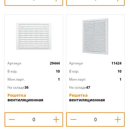
Артикул
29444
Артикул
11424
В кор.
10
В кор.
10
Мин.парт.
1
Мин.парт.
1
На складе
36
На складе
47
Решетка
Решетка
вентиляционная
вентиляционная
200х200мм регул.
200х300мм 2030РЦ ERA,
2020РРП ERA, 1/40
1/35