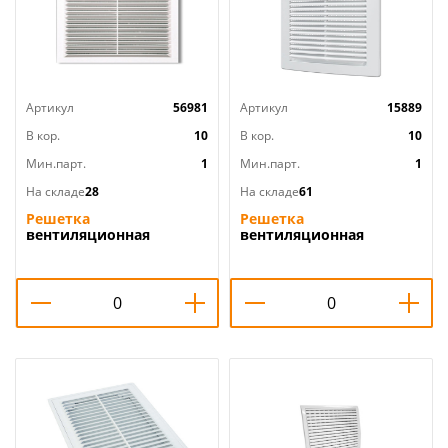
Артикул
56981
Артикул
15889
В кор.
10
В кор.
10
Мин.парт.
1
Мин.парт.
1
На складе
28
На складе
61
Решетка
Решетка
вентиляционная
вентиляционная
150х150мм разъемная с
150х200мм вытяжн. АБС
москитной сеткой
1520РЦ ERA, 1/70
П1515Р белый 16мм АВС
Эвент, 1/200