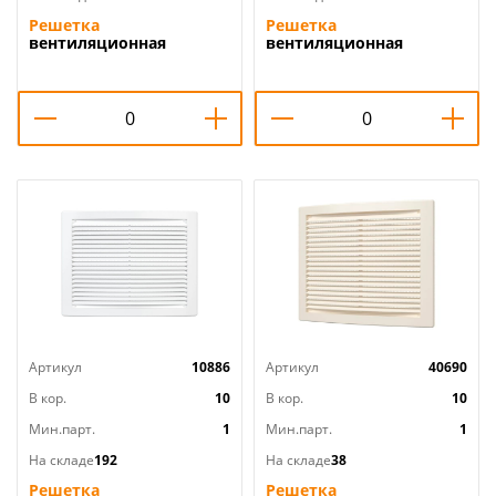
Решетка
Решетка
вентиляционная
вентиляционная
194х194мм вытяжн. АБС
194х194мм с москитной
бел, с москит. сеткой
сетк П1919С белый 0,9см
1919С ERA, 1/90
АВС Эвент, 1/160
Артикул
10886
Артикул
40690
В кор.
10
В кор.
10
Мин.парт.
1
Мин.парт.
1
На складе
192
На складе
38
Решетка
Решетка