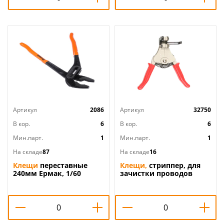
Артикул
2086
Артикул
32750
В кор.
6
В кор.
6
Мин.парт.
1
Мин.парт.
1
На складе
87
На складе
16
Клещи
переставные
Клещи,
стриппер, для
240мм Ермак, 1/60
зачистки проводов
SPARTA 1. 0-3. 2мм, усил.
WS-103, 1/6/60