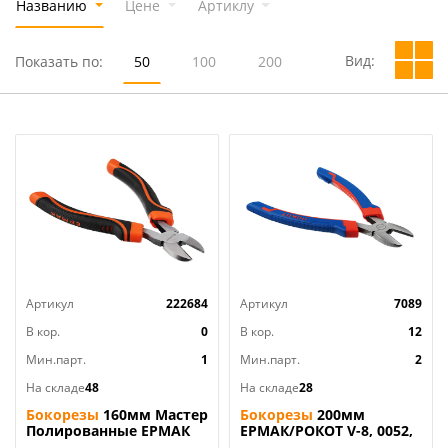
Названию
Цене
Артиклу
Вид:
Показать по:
50
100
200
Артикул
222684
Артикул
7089
В кор.
0
В кор.
12
Мин.парт.
1
Мин.парт.
2
На складе
48
На складе
28
Бокорезы
160мм Мастер
Бокорезы
200мм
Полированные ЕРМАК
ЕРМАК/РОКОТ V-8, 0052,
2/12/60