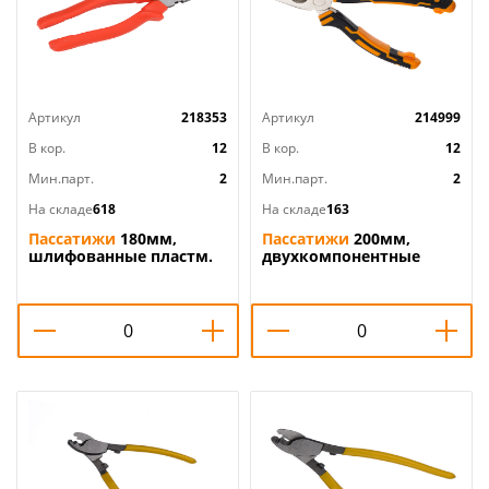
Артикул
218353
Артикул
214999
В кор.
12
В кор.
12
Мин.парт.
2
Мин.парт.
2
На складе
618
На складе
163
Пассатижи
180мм,
Пассатижи
200мм,
шлифованные пластм.
двухкомпонентные
рукоятки, плоскогубцы,
рукоятки, 2/6/60
2/6/60