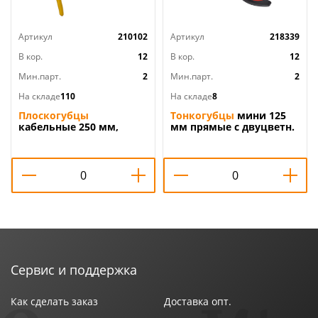
Артикул
210102
Артикул
218339
В кор.
12
В кор.
12
Мин.парт.
2
Мин.парт.
2
На складе
110
На складе
8
Плоскогубцы
Тонкогубцы
мини 125
кабельные 250 мм,
мм прямые с двуцветн.
2/10/60
руч, 2/24/240
Сервис и поддержка
Как сделать заказ
Доставка опт.