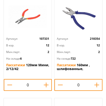
Артикул
107331
Артикул
218354
В кор.
12
В кор.
12
Мин.парт.
2
Мин.парт.
2
На складе
6
На складе
722
Пассатижи
120мм Мини,
Пассатижи
160мм ,
2/12/42
шлифованные,
пластмассовые
рукоятки/,
плоскогубцы, 2/6/60