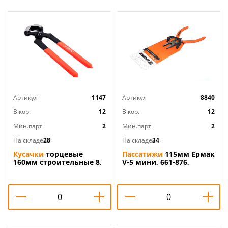
Артикул
1147
Артикул
8840
В кор.
12
В кор.
12
Мин.парт.
2
Мин.парт.
2
На складе
28
На складе
34
Кусачки
торцевые
Пассатижи
115мм Ермак
160мм строительные 8,
V-5 мини, 661-876,
2/60
плоскогубцы, 2/12/120