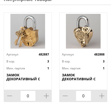
Тип ключа: финский
Количество ключей: 3
Модель:ЧАЗ ВС2-М1
Страна изготовитель: Россия
Артикул
482887
Артикул
482888
В кор.
3
В кор.
3
Мин. партия
1
Мин. партия
1
ЗАМОК
ЗАМОК
ДЕКОРАТИВНЫЙ С
ДЕКОРАТИВНЫЙ С
КЛЮЧАМИ 11,5*5,7СМ
КЛЮЧАМИ 10*7СМ