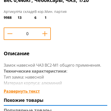
вес 0,440кг, Чебоксары, ЧАЗ, 1/20
Артикул
На складе
В кор.
Мин. партия
9988
13
6
1
Описание
Замок навесной ЧАЗ ВС2-М1 общего применения.
Технические характеристики
:
Тип замка: навесной
Материал корпуса: алюминий
Диаметр дужки: 14 мм
Развернуть текст
Ширина: 70 мм
Похожие товары
Высота: 105 мм
Проем дужки (ширина/высота),мм: 30.2*35,2
Популярные товары