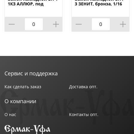
Тип двери: Деревянные
1КЗ АЛЛЮР, под
3 ЗЕНИТ, бронза, 1/16
Казань, 1/20
Удаление ключевого отверстия (Backset): 55 мм
Форма ригелей: Круглый
Основное свойство: Сенат
Транспортная упаковка: 1
Минимальная фасовка: 1
Вес (брутто): 0.931
Размер изделия: 98х78х21 мм
Вылет ригеля: 26 мм
Количество ригелей: 3
Сервис и поддержка
Размер ригеля: 12 мм
Наличие ответной планки: Да
Как сделать заказ
Доставка опт.
Индивидуальная упаковка : Пакет
О компании
О нас
Контакты опт.