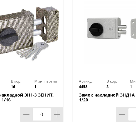
Тип механизма секретности: цилиндро
Количество ключей,шт: 5
Цвет: серебряный антик
Модель: АЛЛЮР ЗН1-1КЗ
Страна изготовитель: Россия
В кор.
Мин. партия
Артикул
В кор.
Ми
16
1
4458
3
1
накладной ЗН1-3 ЗЕНИТ,
Замок накладной ЗНД1А 
 1/16
1/20