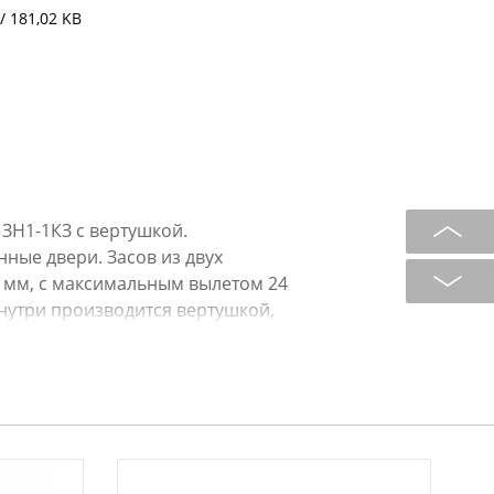
/ 181,02 KB
Н1-1КЗ с вертушкой.
ные двери. Засов из двух
 мм, с максимальным вылетом 24
нутри производится вертушкой,
чным отверстиям с замком ЗН1-1Д
),мм: 55