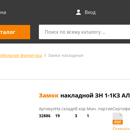
ина
Вход
талог
мебельная фурнитура
Замки накладные
Замок
накладной ЗН 1-1КЗ АЛ
Артикул
На складе
В кор.
Мин. партия
Сертифи
32886
19
3
1
Открыть