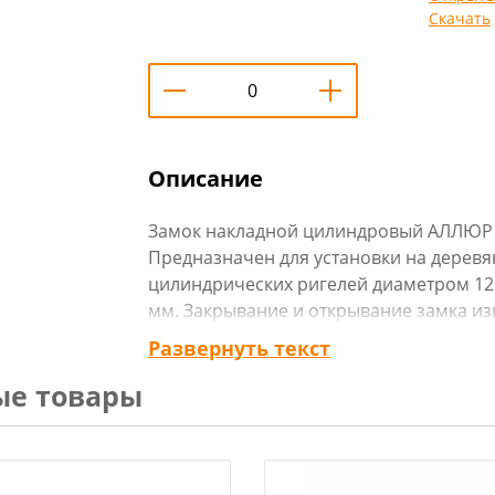
Скачать
Описание
Замок накладной цилиндровый АЛЛЮР З
Предназначен для установки на деревян
цилиндрических ригелей диаметром 12
мм. Закрывание и открывание замка из
снаружи ключом. Совпадает по посадо
Развернуть текст
Казань.
ые товары
Технические характеристики
:
Тип замка: накладной
Удаление ключевого отверстия (Backset
Габариты замка,мм: 100х75х18