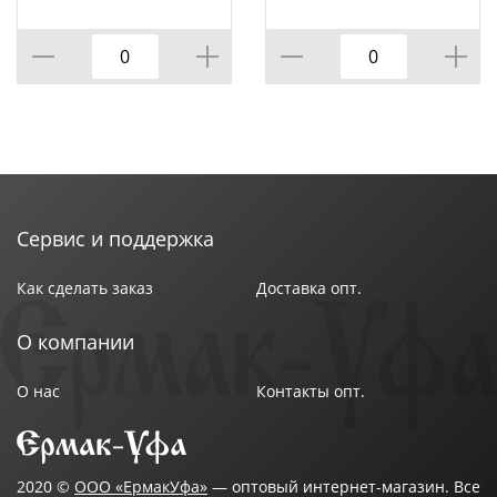
Транспортная упаковка: 1
Вес (брутто): 0.905
Размер изделия: 86х77х25 мм
Индивидуальная упаковка : Коробка
Класс секретности: 1 класс
Сервис и поддержка
Как сделать заказ
Доставка опт.
О компании
О нас
Контакты опт.
2020 ©
ООО «ЕрмакУфа»
— оптовый интернет-магазин. Все