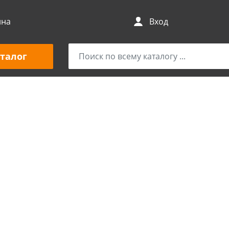
ина
Вход
талог