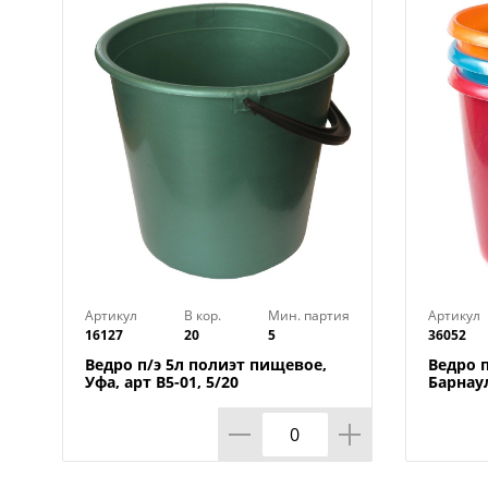
Артикул
В кор.
Мин. партия
Артикул
16127
20
5
36052
Ведро п/э 5л полиэт пищевое,
Ведро п
Уфа, арт В5-01, 5/20
Барнаул