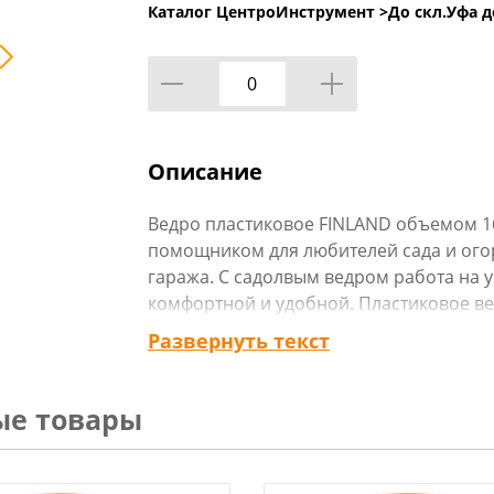
Каталог ЦентроИнструмент >
До скл.Уфа д
Описание
Ведро пластиковое FINLAND объемом 1
помощником для любителей сада и огор
гаража. С садолвым ведром работа на уч
комфортной и удобной. Пластиковое ве
высококачественного пластика, это ун
Развернуть текст
Ведро садовое отличается прочностью 
ему справляться с любыми задачами – 
или ухода за клумбами. Пластиковое в
ые товары
помощником в хозяйстве. Эргономична
обеспечивают комфортное использован
Ведро идеально подходит как для домаш