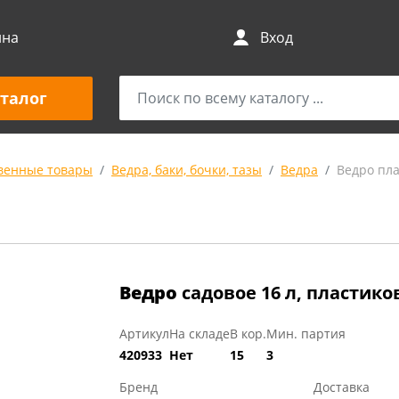
ина
Вход
талог
венные товары
Ведра, баки, бочки, тазы
Ведра
Ведро пл
Ведро
садовое 16 л, пластико
Артикул
На складе
В кор.
Мин. партия
420933
Нет
15
3
Бренд
Доставка