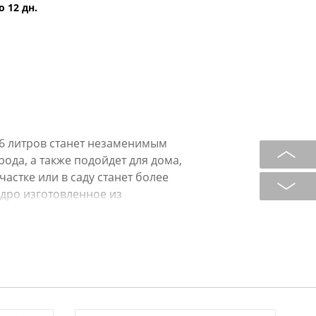
о 12 дн.
6 литров станет незаменимым
ода, а также подойдет для дома,
астке или в саду станет более
дро изготовленное из
иверсальное хозяйственное ведро.
и долговечностью, что позволяет
от полива растений до сбора урожая
едро станет незаменимым
я форма и удобная ручка
ие, минимизируя нагрузку на руки.
них хозяйственных нужд, так и для