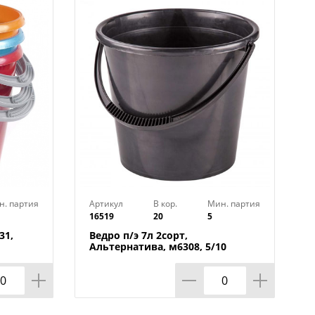
о легко очищается от грязи и не
с течением времени. Благодаря
точно вместительное для различных
вание удобрений, компост или даже
 и фруктов. Устойчивость к
мператур делает это ведро
ды.
н. партия
Артикул
В кор.
Мин. партия
16519
20
5
31,
Ведро п/э 7л 2сорт,
Альтернатива, м6308, 5/10