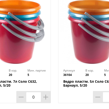
использования на даче или в саду. Ведр
теряет свои функциональные свойства 
своему объему в 16 литров, оно доста
работ, будь то переноска воды, смеши
временное хранение собранных овощей
внешним воздействиям и перепадам те
универсальным решением на долгие го
Характеристики
Объём: 16 л
Прочная металлическая ручка
Мерная шкала
В кор.
Мин. партия
Артикул
В кор.
Ми
Носик для удобного слива жидкостей
20
5
36104
20
5
ластм. 7л Соло С632,
Ведро пластм. 5л Соло С6
, 5/20
Барнаул, 5/20
Габариты без упаковки:
Объём: 16 л
Общая высота: 25 см
Общая ширина: 36 см