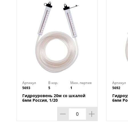
Артикул
В кор.
Мин. партия
Артикул
5693
5
1
5692
Гидроуровень 20м со шкалой
Гидроу
6мм Россия, 1/20
6мм Рос