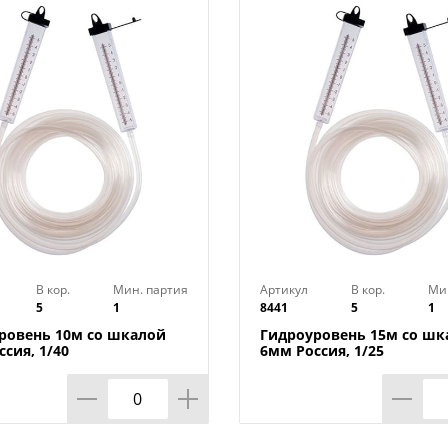
В кор.
Мин. партия
Артикул
В кор.
Ми
5
1
8441
5
1
ровень 10м со шкалой
Гидроуровень 15м со шк
сия, 1/40
6мм Россия, 1/25