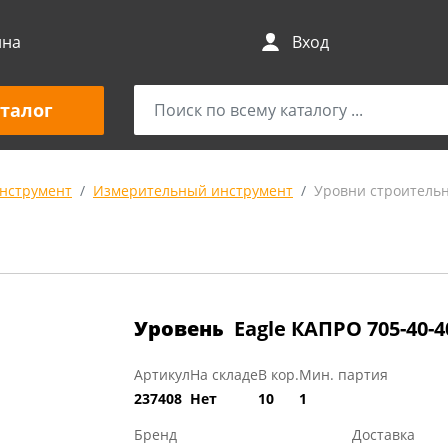
ина
Вход
талог
нструмент
Измерительный инструмент
Уровни строитель
Уровень
Eagle КАПРО 705-40-4
Артикул
На складе
В кор.
Мин. партия
237408
Нет
10
1
Бренд
Доставка