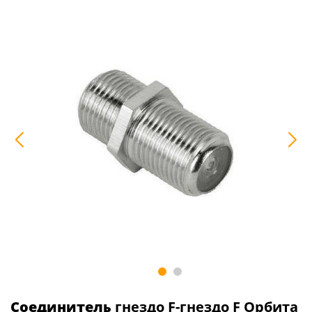
Соединитель
гнездо F-гнездо F Орбита