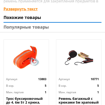
ремень применяется для закрепления предметов в
решетчатых поддонах, прежде всего в открытых
Развернуть текст
багажниках, монтируемых на крышах легковых
Похожие товары
автомобилей.
Популярные товары
Артикул
13883
Артикул
10771
В кор.
5
В кор.
5
Мин. партия
1
Мин. партия
1
Трос буксировочный
Ремень багажный с
до 4, 6м 5т 2 крюка,
крюками 5м храповый