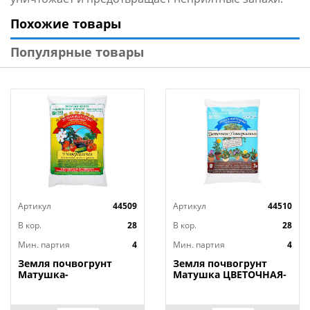
Похожие товары
Популярные товары
Артикул
44509
Артикул
44510
В кор.
28
В кор.
28
Мин. партия
4
Мин. партия
4
Земля почвогрунт
Земля почвогрунт
Матушка-
Матушка ЦВЕТОЧНАЯ-
Универсальная для
универсальная 3л, 12л/
рассады, зелени
мах 60л, 4/4
цветов 3л, 12л/60л, ,