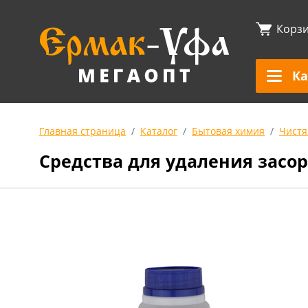
Корз
Ка
Главная страница
Каталог
Бытовая химия
Чистя
Средства для удаления засо