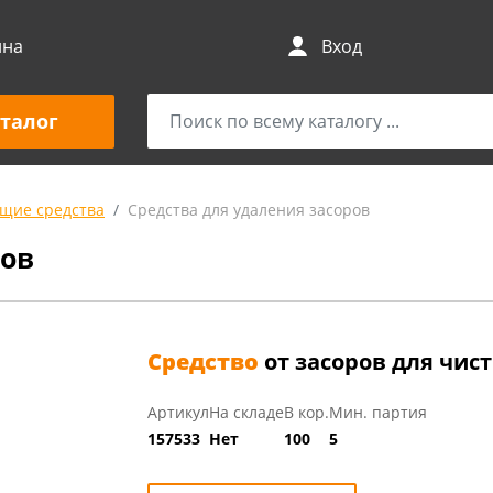
ина
Вход
талог
щие средства
Средства для удаления засоров
ров
Средство
от засоров для чист
Артикул
На складе
В кор.
Мин. партия
157533
Нет
100
5