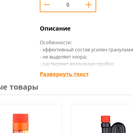
Описание
Особенности:
- эффективный состав усилен гранулам
- не выделяет хлора;
- растворяет волосяную пробку;
- устраняет сложные засоры;
Развернуть текст
- экономичный расход.
ые товары
Характеристики:
Тип: гранулированное средство для уд
Эффект средства: для очистки канализа
Состав: растворяющий компонент 100%;
хлористый
Вес: 500 г