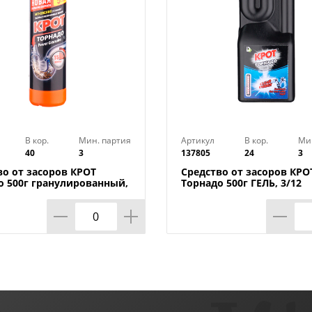
Страна-изготовитель: Китай
В кор.
Мин. партия
Артикул
В кор.
Ми
40
3
137805
24
3
во от засоров КРОТ
Средство от засоров КРО
о 500г гранулированный,
Торнадо 500г ГЕЛЬ, 3/12