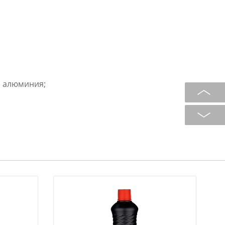
и алюминия;
аления засоров
ционных труб; от засоров труб
 гидроксид натрия; натрий