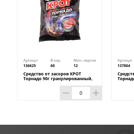
Артикул
В кор.
Мин. партия
Артикул
136625
60
12
137804
Средство от засоров КРОТ
Средст
Торнадо 90г гранулированный,
Торнад
пакет, 12/12
3/20