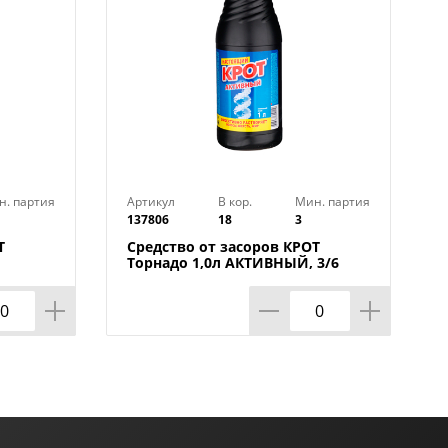
н. партия
Артикул
В кор.
Мин. партия
137806
18
3
Т
Средство от засоров КРОТ
Торнадо 1,0л АКТИВНЫЙ, 3/6