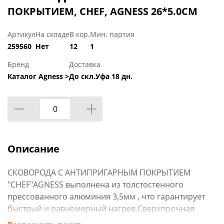
ПОКРЫТИЕМ, CHEF, AGNESS 26*5.0CM
Артикул
На складе
В кор.
Мин. партия
259560
Нет
12
1
Бренд
Доставка
Каталог Agness >
До скл.Уфа 18 дн.
Описание
СКОВОРОДА C АНТИПРИГАРНЫМ ПОКРЫТИЕМ
"CHEF"AGNESS выполнена из толстостенного
прессованного алюминия 3,5мм , что гарантирует
быстрый и равномерный нагрев.Сверхпрочная
трехслойная структура антипригарного покрытия