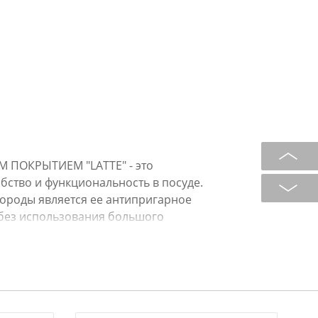
ПОКРЫТИЕМ "LATTE" - это
обство и функциональность в посуде.
вороды является ее антипригарное
 без использования большого
ет равномерное распределение
вятся быстрее и сохраняют свои
е сокращает время приготовления и
огослойная структура покрытия
ционные качества и увеличивает