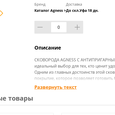
Бренд
Доставка
Каталог Agness >
До скл.Уфа 18 дн.
Описание
СКОВОРОДА AGNESS С АНТИПРИГАРНЫМ 
идеальный выбор для тех, кто ценит уд
Одним из главных достоинств этой ско
покрытие, которое позволяет готовить
количества масла, а также обеспечива
Развернуть текст
тепла. Благодаря этому, продукты гото
ые товары
полезные свойства.Быстрое нагревани
сохраняет вкус и аромат продуктов. Мн
обеспечивает превосходные эксплуата