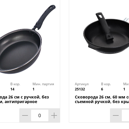
срок службы, не содержит PFOA.Эргоно
покрытием SOFT TOUCH не нагревается 
безопасное использование сковородки
Посуда AGNESS - это современный диз
производства.
Можно мыть в посудомоечной машине в
индукционных плит.
Покрытие Pfluon
Толщины стенки 2.5mm
В кор.
Мин. партия
Артикул
В кор.
Ми
14
1
25132
6
1
Толщина дна 3.0mm
да 26 см с ручкой, без
Сковорода 26 см, 60 мм с
, антипригарное
съемной ручкой, без кр
Толщина края 4.0mm
ие Scandia БЕЛАЯ
с263а KUKMARA, 1/6
А, 1/14
2-х слойное покрытие