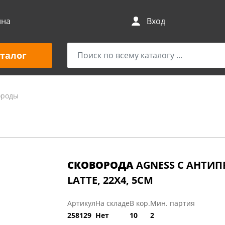
ина
Вход
талог
ороды
СКОВОРОДА
AGNESS С АНТИ
LATTE, 22Х4, 5СМ
Артикул
На складе
В кор.
Мин. партия
258129
Нет
10
2