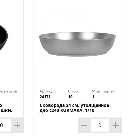
мичная ручка из бакелита с мягким
и не плавится, обеспечивает
 в процессе приготовления пищи.
айн и новейшие технологии
 режиме Eco. Подходит для
н. партия
Артикул
В кор.
Мин. партия
24171
10
1
о
Сковорода 24 см, утолщенное
ышки,
дно с240 KUKMARA, 1/10