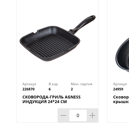
Артикул
В кор.
Мин. партия
Артикул
226870
6
2
24959
СКОВОРОДА-ГРИЛЬ AGNESS
Сковоро
ИНДУКЦИЯ 24*24 СМ
крышки
покрыт
КАЛИТВ