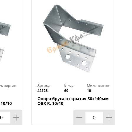
н. партия
Артикул
В кор.
Мин. партия
42128
60
10
Опора бруса открытая 50х140мм
10/10
OBR R, 10/10