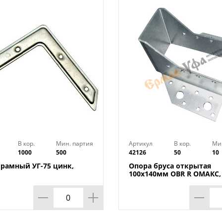
В кор.
Мин. партия
Артикул
В кор.
Ми
1000
500
42126
50
10
 рамный УГ-75 цинк,
Опора бруса открытая
100х140мм OBR R ОМАКС, 