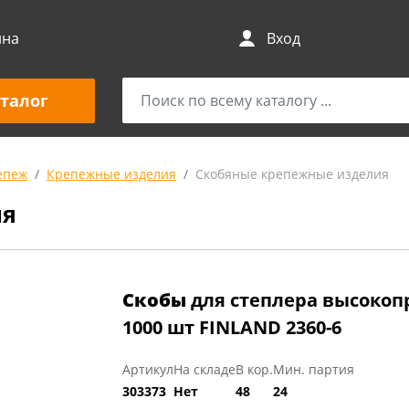
ина
Вход
талог
епеж
Крепежные изделия
Скобяные крепежные изделия
ия
Скобы
для степлера высокоп
1000 шт FINLAND 2360-6
Артикул
На складе
В кор.
Мин. партия
303373
Нет
48
24