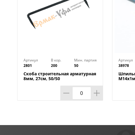
Артикул
В кор.
Мин. партия
Артикул
2801
200
50
38978
Скоба строительная арматурная
Шпильк
8мм, 27см, 50/50
М14х1м