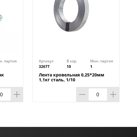
н. партия
Артикул
В кор.
Мин. партия
32677
10
1
нк
Лента кровельная 0,25*20мм
1,1кг сталь, 1/10