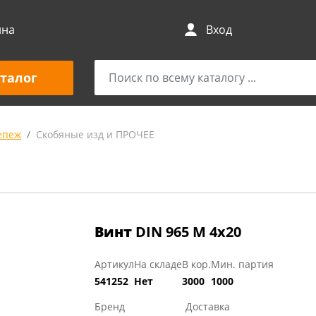
ина
Вход
талог
епеж
Скобяные изд и ПРОЧЕЕ
Винт
DIN 965 М 4х20
Артикул
На складе
В кор.
Мин. партия
541252
Нет
3000
1000
Бренд
Доставка