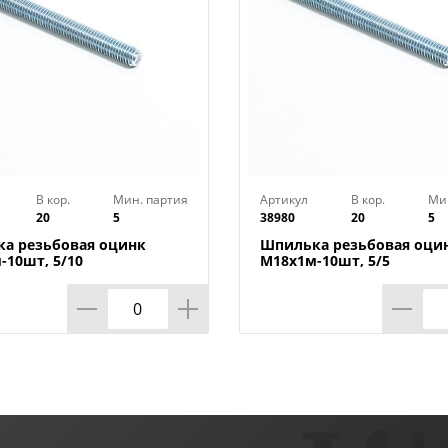
В кор.
Мин. партия
Артикул
В кор.
Ми
20
5
38980
20
5
а резьбовая оцинк
Шпилька резьбовая оци
-10шт, 5/10
М18х1м-10шт, 5/5