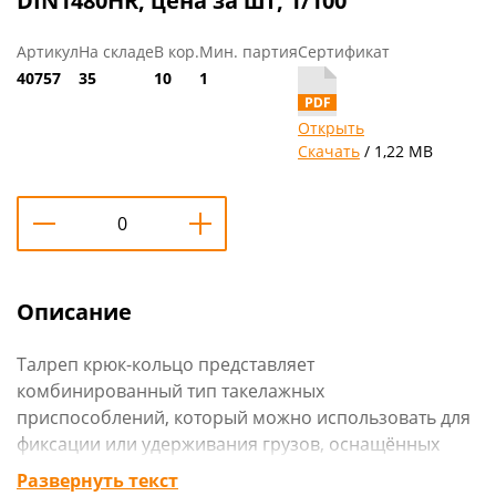
DIN1480HR, цена за шт, 1/100
Артикул
На складе
В кор.
Мин. партия
Сертификат
40757
35
10
1
Открыть
Скачать
/ 1,22 MB
Описание
Талреп крюк-кольцо представляет
комбинированный тип такелажных
приспособлений, который можно использовать для
фиксации или удерживания грузов, оснащённых
различными типами захватных приспособлений.
Развернуть текст