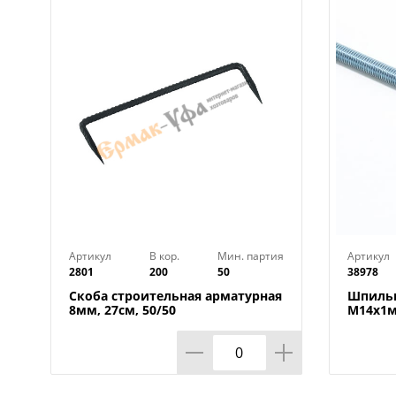
Артикул
В кор.
Мин. партия
Артикул
2801
200
50
38978
Скоба строительная арматурная
Шпильк
8мм, 27см, 50/50
М14х1м