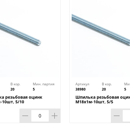
В кор.
Мин. партия
Артикул
В кор.
Ми
20
5
38980
20
5
а резьбовая оцинк
Шпилька резьбовая оци
-10шт, 5/10
М18х1м-10шт, 5/5