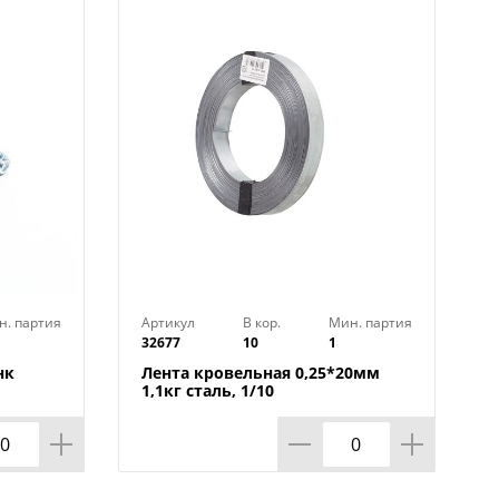
н. партия
Артикул
В кор.
Мин. партия
32677
10
1
нк
Лента кровельная 0,25*20мм
1,1кг сталь, 1/10