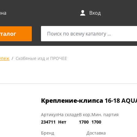
ина
Вход
талог
епеж
Скобяные изд и ПРОЧЕЕ
Крепление-клипса
16-18 AQU
Артикул
На складе
В кор.
Мин. партия
234711
Нет
1700
1700
Бренд
Доставка