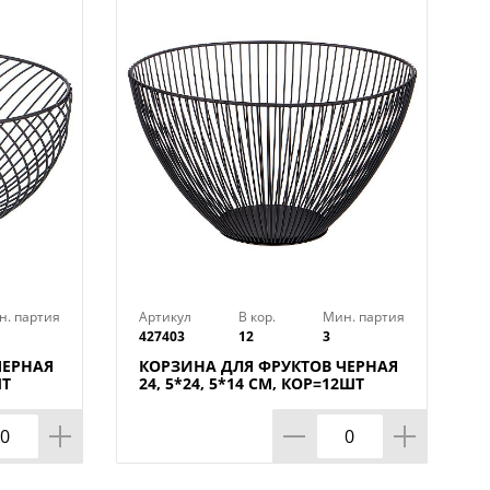
н. партия
Артикул
В кор.
Мин. партия
427403
12
3
ЧЕРНАЯ
КОРЗИНА ДЛЯ ФРУКТОВ ЧЕРНАЯ
ШТ
24, 5*24, 5*14 СМ, КОР=12ШТ