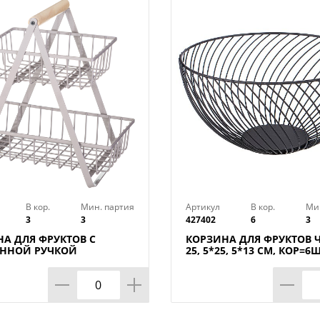
В кор.
Мин. партия
Артикул
В кор.
Ми
3
3
427402
6
3
А ДЛЯ ФРУКТОВ С
КОРЗИНА ДЛЯ ФРУКТОВ 
ЯННОЙ РУЧКОЙ
25, 5*25, 5*13 СМ, КОР=6
7.5*29 СМ, КОР=6ШТ