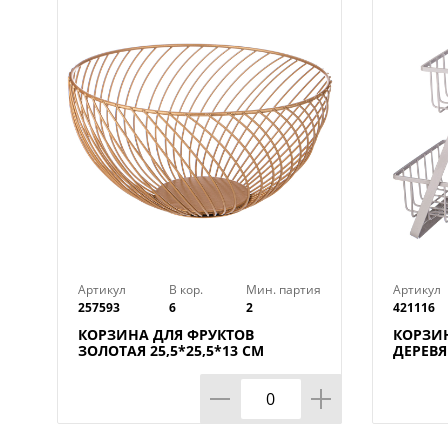
Артикул
В кор.
Мин. партия
Артикул
257593
6
2
421116
КОРЗИНА ДЛЯ ФРУКТОВ
КОРЗИН
ЗОЛОТАЯ 25,5*25,5*13 СМ
ДЕРЕВ
(КОР=6ШТ)
27.5*1