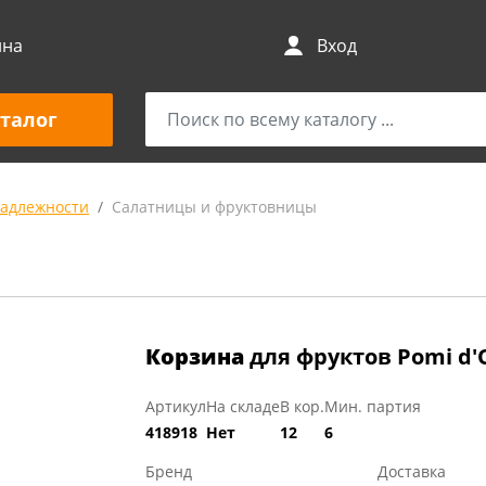
ина
Вход
талог
адлежности
Салатницы и фруктовницы
Корзина
для фруктов Pomi d'O
Артикул
На складе
В кор.
Мин. партия
418918
Нет
12
6
Бренд
Доставка