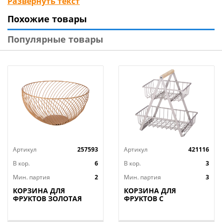
Развернуть текст
разные стили интерьера. Блюдо для подачи фруктов
Похожие товары
запомнится Вашим гостям и будет настоящим
украшением любого праздничного стола.
Популярные товары
Артикул
257593
Артикул
421116
В кор.
6
В кор.
3
Мин. партия
2
Мин. партия
3
КОРЗИНА ДЛЯ
КОРЗИНА ДЛЯ
ФРУКТОВ ЗОЛОТАЯ
ФРУКТОВ С
25,5*25,5*13 СМ
ДЕРЕВЯННОЙ РУЧКОЙ
(КОР=6ШТ)
27.5*17.5*29 СМ,