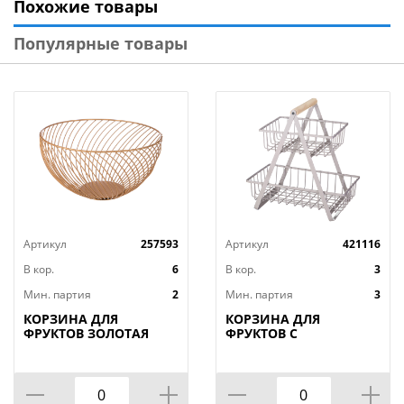
Похожие товары
Вес: 216 гр
Бренд: Mallony
Популярные товары
Страна-изготовитель: Китай
Артикул
257593
Артикул
421116
В кор.
6
В кор.
3
Мин. партия
2
Мин. партия
3
КОРЗИНА ДЛЯ
КОРЗИНА ДЛЯ
ФРУКТОВ ЗОЛОТАЯ
ФРУКТОВ С
25,5*25,5*13 СМ
ДЕРЕВЯННОЙ РУЧКОЙ
(КОР=6ШТ)
27.5*17.5*29 СМ,
КОР=6ШТ