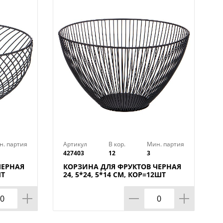
н. партия
Артикул
В кор.
Мин. партия
427403
12
3
ЧЕРНАЯ
КОРЗИНА ДЛЯ ФРУКТОВ ЧЕРНАЯ
ШТ
24, 5*24, 5*14 СМ, КОР=12ШТ