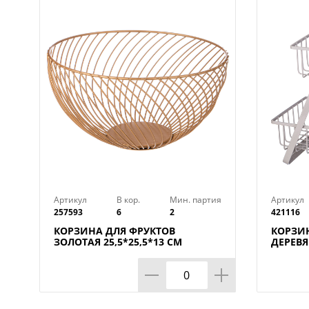
Артикул
В кор.
Мин. партия
Артикул
257593
6
2
421116
КОРЗИНА ДЛЯ ФРУКТОВ
КОРЗИН
ЗОЛОТАЯ 25,5*25,5*13 СМ
ДЕРЕВ
(КОР=6ШТ)
27.5*1