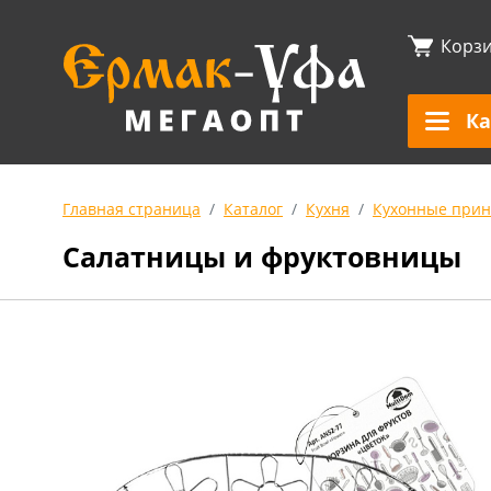
Корз
Ка
Главная страница
Каталог
Кухня
Кухонные прин
Салатницы и фруктовницы