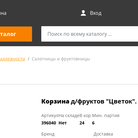
ина
Вход
талог
адлежности
Салатницы и фруктовницы
Корзина
д/фруктов "Цветок".
Артикул
На складе
В кор.
Мин. партия
396040
Нет
24
6
Бренд
Доставка