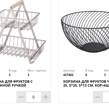
В кор.
Мин. партия
Артикул
В кор.
Ми
3
3
427402
6
3
А ДЛЯ ФРУКТОВ С
КОРЗИНА ДЛЯ ФРУКТОВ 
ЯННОЙ РУЧКОЙ
25, 5*25, 5*13 СМ, КОР=6
7.5*29 СМ, КОР=6ШТ