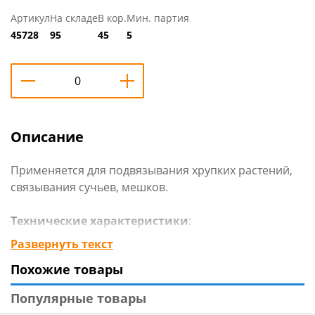
Артикул
На складе
В кор.
Мин. партия
45728
95
45
5
Описание
Применяется для подвязывания хрупких растений,
связывания сучьев, мешков.
Технические характеристики
:
Тип: Шнур
Развернуть текст
Назначение: Подвязывание растений
Похожие товары
Вес, г: 1000
Материал: ПВХ
Популярные товары
Страна изготовитель: Россия