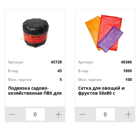
Артикул
45728
Артикул
40386
В кор.
45
В кор.
1000
Мин. партия
5
Мин. партия
100
Подвязка садово-
Сетка для овощей и
хозяйственная ПВХ для
фруктов 50х80 с
вьющихся растений
завязками, 40кг,
1000 гр, 5/15
строго по 100, 100/100