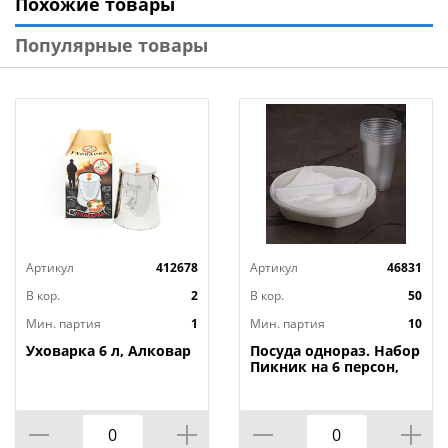
Похожие товары
Популярные товары
Артикул
412678
Артикул
46831
В кор.
2
В кор.
50
Мин. партия
1
Мин. партия
10
Уховарка 6 л, Алковар
Посуда однораз. Набор
Пикник на 6 персон,
тарелки суп. ,
стаканчики, ложки,
салфетки, 10/50