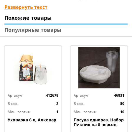
атмосферу и дополнят интерьер дачи. Прочный
Развернуть текст
пищевой полипропилен подходит для
Похожие товары
многократного использования. Температурный
режим: от -20 до +100°C.
Популярные товары
Артикул
412678
Артикул
46831
В кор.
2
В кор.
50
Мин. партия
1
Мин. партия
10
Уховарка 6 л, Алковар
Посуда однораз. Набор
Пикник на 6 персон,
тарелки суп. ,