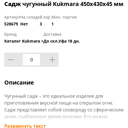
Садж
чугунный Kukmara 450х430х45 мм
Артикул
На складе
В кор.
Мин. партия
528679
Нет
3
1
Бренд
Доставка
Каталог Kukmara >
До скл.Уфа 18 дн.
Описание
Чугунный садж – это идеальное изделие для
приготовления вкусной пищи на открытом огне.
Садж представляет собой сковороду со сферическим
дном, снабженную двумя ручками. Его можно
расположить на учаге для казана и на мангале.
Развернуть текст