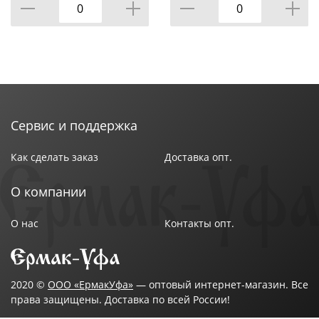
Технические характеристики:
Антипригарное покрытие: нет
Вес брутто: 7.13 кг
Диаметр изделия: 43 см
Использование в духовом шкафу: нет
Использование в посудомоечной машине: нет
Сервис и поддержка
Категория: саджи
Крышка: нет
Как сделать заказ
Доставка опт.
Линия: посуда из чугуна
Материал корпуса: чугун
О компании
Плита: нет
Ручка: цельнолитые
О нас
Контакты опт.
Ручки: цельнолитые
Цвет товара: чугун
Длина изделия: 450 мм
Ширина изделия: 430 мм
2020 ©
ООО «ЕрмакУфа»
— оптовый интернет-магазин. Все
права защищены. Доставка по всей России!
Высота изделия: 45 мм