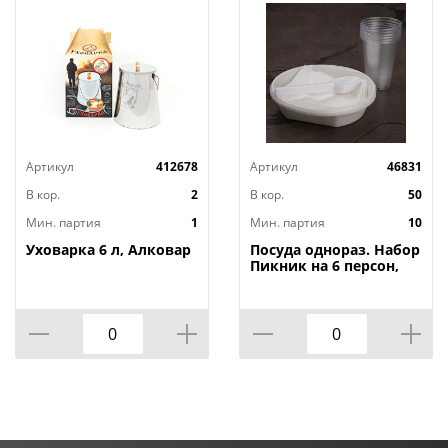
Артикул
412678
Артикул
46831
В кор.
2
В кор.
50
Мин. партия
1
Мин. партия
10
Уховарка 6 л, Алковар
Посуда однораз. Набор
Пикник на 6 персон,
тарелки суп. ,
стаканчики, ложки,
салфетки, 10/50