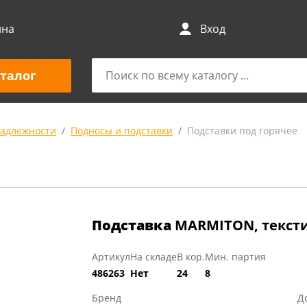
ина
Вход
талог
адлежности
Подносы и подставки
Подставки под горячее
Подставка
MARMITON, текстил
Артикул
На складе
В кор.
Мин. партия
486263
Нет
24
8
Бренд
Д