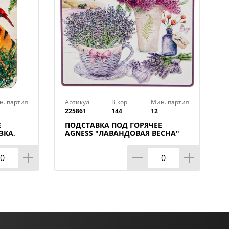
н. партия
Артикул
В кор.
Мин. партия
225861
144
12
Е
ПОДСТАВКА ПОД ГОРЯЧЕЕ
ЗКА,
AGNESS "ЛАВАНДОВАЯ ВЕСНА"
9,5*9,5*1 СМ (КОР=144ШТ.)