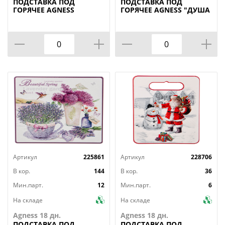
ПОДСТАВКА
ПОД
ПОДСТАВКА
ПОД
ГОРЯЧЕЕ AGNESS
ГОРЯЧЕЕ AGNESS "ДУША
"FLOWER STORY" 16*16*1
ПРОВАНСА" 11*1 СМ
СМ (КОР=48ШТ.)
(КОР=72ШТ.)
Артикул
225861
Артикул
228706
В кор.
144
В кор.
36
Мин.парт.
12
Мин.парт.
6
На складе
На складе
Agness 18 дн.
Agness 18 дн.
ПОДСТАВКА
ПОД
ПОДСТАВКА
ПОД