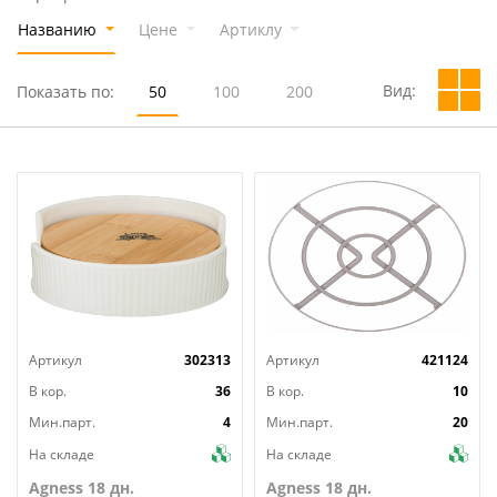
Названию
Цене
Артиклу
Вид:
Показать по:
50
100
200
Артикул
302313
Артикул
421124
В кор.
36
В кор.
10
Мин.парт.
4
Мин.парт.
20
На складе
На складе
Agness 18 дн.
Agness 18 дн.