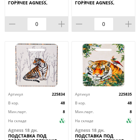
ГОРЯЧЕЕ AGNESS,
ГОРЯЧЕЕ AGNESS,
FLOWER STORY, 20*15 *1
ПАРИЖСКИЕ КОТЫ,
СМ, КОР=36ШТ.
20*15*1 СМ, КОР=36ШТ.
Артикул
225834
Артикул
225835
В кор.
48
В кор.
48
Мин.парт.
8
Мин.парт.
8
На складе
На складе
Agness 18 дн.
Agness 18 дн.
ПОДСТАВКА
ПОД
ПОДСТАВКА
ПОД