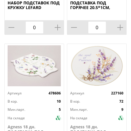
НАБОР
ПОДСТАВОК ПОД
ПОДСТАВКА
ПОД
КРУЖКУ LEFARD
ГОРЯЧЕЕ 20.5*1СМ,
"NATIVE" 4 ШТ. 11,5 СМ
КОР=24ШТ
(КОР=36НАБ.)
Артикул
478606
Артикул
227160
В кор.
10
В кор.
72
Мин.парт.
5
Мин.парт.
9
На складе
На складе
Agness 18 дн.
Agness 18 дн.