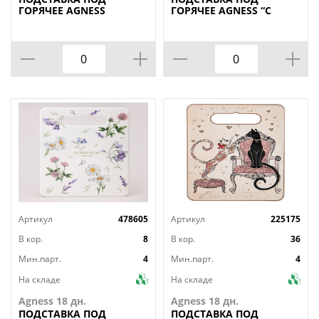
ГОРЯЧЕЕ AGNESS
ГОРЯЧЕЕ AGNESS “С
"ЛАВАНДОВАЯ ВЕСНА"
НОВЫМ ГОДОМ!" 20*15
9,5*9,5*1 СМ
СМ (КОР=36ШТ.)
(КОР=144ШТ.)
Артикул
478605
Артикул
225175
В кор.
8
В кор.
36
Мин.парт.
4
Мин.парт.
4
На складе
На складе
Agness 18 дн.
Agness 18 дн.
ПОДСТАВКА
ПОД
ПОДСТАВКА
ПОД