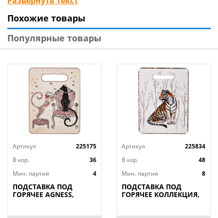
Развернуть текст
Бренд: Mallony
Похожие товары
Страна-изготовитель: Китай
Популярные товары
Артикул
225175
Артикул
225834
В кор.
36
В кор.
48
Мин. партия
4
Мин. партия
8
ПОДСТАВКА ПОД
ПОДСТАВКА ПОД
ГОРЯЧЕЕ AGNESS,
ГОРЯЧЕЕ КОЛЛЕКЦИЯ,
ПАРИЖСКИЕ КОТЫ,
ANIMAL WORLD, 15*20
20*15*1 СМ, КОР=36ШТ.
СМ