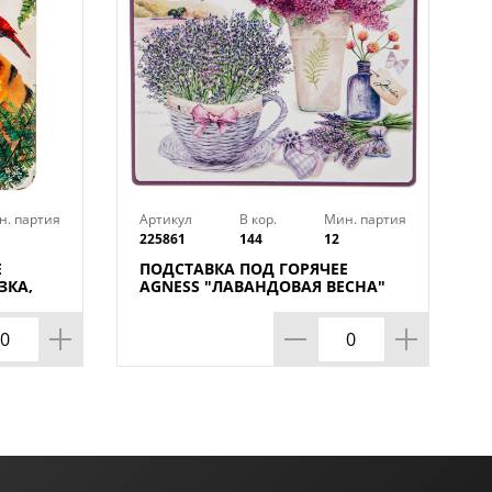
н. партия
Артикул
В кор.
Мин. партия
225861
144
12
Е
ПОДСТАВКА ПОД ГОРЯЧЕЕ
ЗКА,
AGNESS "ЛАВАНДОВАЯ ВЕСНА"
9,5*9,5*1 СМ (КОР=144ШТ.)