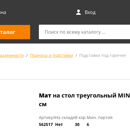
ина
Вход
талог
адлежности
Подносы и подставки
Подставки под горячее
Мат
на стол треугольный MIN
см
Артикул
На складе
В кор.
Мин. партия
562517
Нет
30
6