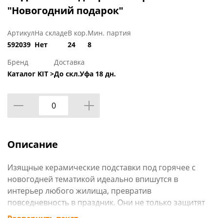
"Новогодний подарок"
Артикул
На складе
В кор.
Мин. партия
592039
Нет
24
8
Бренд
Доставка
Каталог KIT >
До скл.Уфа 18 дн.
Описание
Изящные керамические подставки под горячее с
новогодней тематикой идеально впишутся в
интерьер любого жилища, превратив
повседневность в праздник. Они не только защитят
мебель от высоких температур, но и станут