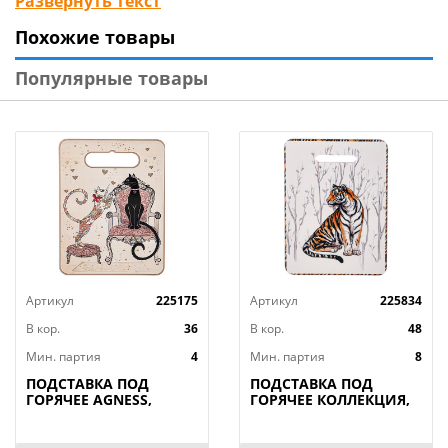
Развернуть текст
прекрасным украшением интерьера, привнеся
Похожие товары
атмосферу праздника и уюта.
Популярные товары
Артикул
225175
Артикул
225834
В кор.
36
В кор.
48
Мин. партия
4
Мин. партия
8
ПОДСТАВКА ПОД
ПОДСТАВКА ПОД
ГОРЯЧЕЕ AGNESS,
ГОРЯЧЕЕ КОЛЛЕКЦИЯ,
ПАРИЖСКИЕ КОТЫ,
ANIMAL WORLD, 15*20
20*15*1 СМ, КОР=36ШТ.
СМ