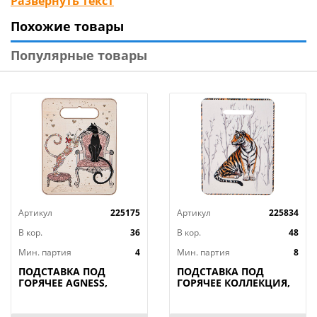
Развернуть текст
элемент декора обязательно поднимет настроение и
Похожие товары
создаст идеальную обстановку для комфортного
отдыха в кругу семьи и друзей.
Популярные товары
Артикул
225175
Артикул
225834
В кор.
36
В кор.
48
Мин. партия
4
Мин. партия
8
ПОДСТАВКА ПОД
ПОДСТАВКА ПОД
ГОРЯЧЕЕ AGNESS,
ГОРЯЧЕЕ КОЛЛЕКЦИЯ,
ПАРИЖСКИЕ КОТЫ,
ANIMAL WORLD, 15*20
20*15*1 СМ, КОР=36ШТ.
СМ