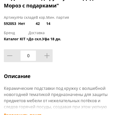
Мороз с подарками"
Артикул
На складе
В кор.
Мин. партия
592053
Нет
42
14
Бренд
Доставка
Каталог KIT >
До скл.Уфа 18 дн.
Описание
Керамические подставки под кружку с волшебной
новогодней тематикой предназначены для защиты
предметов мебели от нежелательных потёков и
следов горячей посуды, создавая при этом уютную
атмосферу зимних праздников. Этот практичный