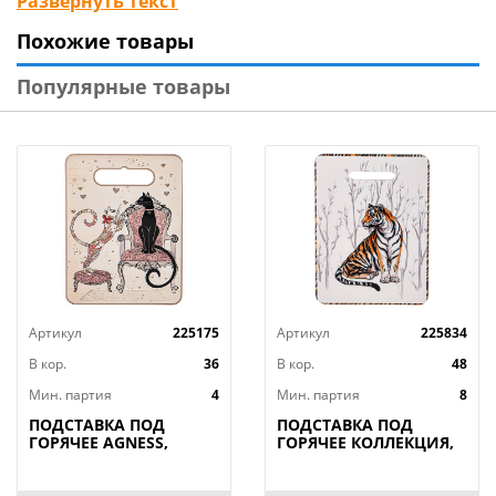
Развернуть текст
прекрасным украшением интерьера, привнеся
Похожие товары
атмосферу праздника и уюта.
Популярные товары
Артикул
225175
Артикул
225834
В кор.
36
В кор.
48
Мин. партия
4
Мин. партия
8
ПОДСТАВКА ПОД
ПОДСТАВКА ПОД
ГОРЯЧЕЕ AGNESS,
ГОРЯЧЕЕ КОЛЛЕКЦИЯ,
ПАРИЖСКИЕ КОТЫ,
ANIMAL WORLD, 15*20
20*15*1 СМ, КОР=36ШТ.
СМ