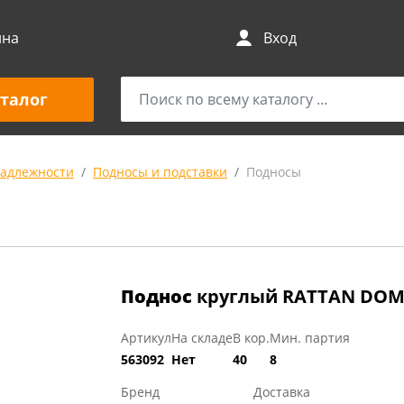
ина
Вход
талог
адлежности
Подносы и подставки
Подносы
Поднос
круглый RATTAN DOME
Артикул
На складе
В кор.
Мин. партия
563092
Нет
40
8
Бренд
Доставка