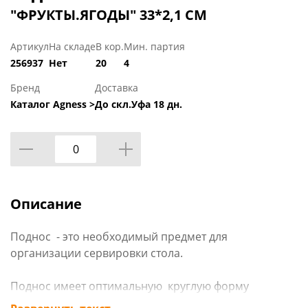
"ФРУКТЫ.ЯГОДЫ" 33*2,1 СМ
Артикул
На складе
В кор.
Мин. партия
256937
Нет
20
4
Бренд
Доставка
Каталог Agness >
До скл.Уфа 18 дн.
Описание
Поднос - это необходимый предмет для
организации сервировки стола.
Поднос имеет оптимальную круглую форму
диаметром 33 см и удобные для переноса