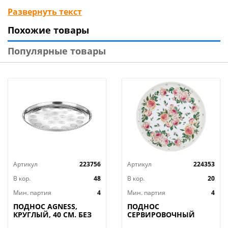
украшения интерьера и подарка родным у нас вы
Развернуть текст
можете приобрести подносы с Новогодней
Похожие товары
тематикой. На него можно насыпать горсть золотых
орехов, конфеты, поставить свечи, положить
Популярные товары
небольшие новогодние подарки - на выбор. Такой
поднос в новогоднюю ночь порадует и взрослых, и
детвору.
Артикул
223756
Артикул
224353
В кор.
48
В кор.
20
Мин. партия
4
Мин. партия
4
ПОДНОС AGNESS,
ПОДНОС
КРУГЛЫЙ, 40 СМ. БЕЗ
СЕРВИРОВОЧНЫЙ
УПАКОВКИ, КОР=48ШТ.
AGNESS, ПИОНЫ, 33*2,