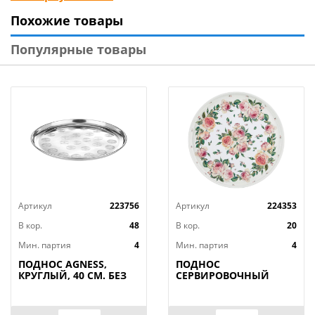
можете приобрести подносы с Новогодней
Похожие товары
тематикой. На него можно насыпать горсть золотых
орехов, конфеты, поставить свечи, положить
Популярные товары
небольшие новогодние подарки - на выбор. Такой
поднос в новогоднюю ночь порадует и взрослых, и
детвору.
Артикул
223756
Артикул
224353
В кор.
48
В кор.
20
Мин. партия
4
Мин. партия
4
ПОДНОС AGNESS,
ПОДНОС
КРУГЛЫЙ, 40 СМ. БЕЗ
СЕРВИРОВОЧНЫЙ
УПАКОВКИ, КОР=48ШТ.
AGNESS, ПИОНЫ, 33*2,
1 СМ