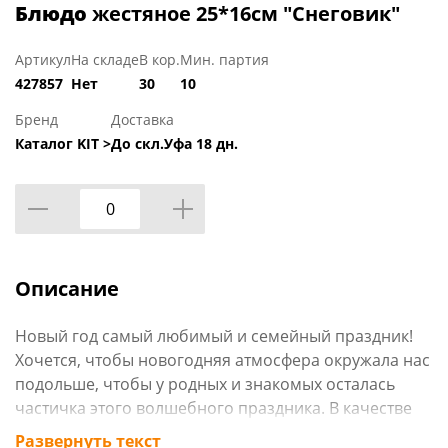
Блюдо
жестяное 25*16см "Снеговик"
Артикул
На складе
В кор.
Мин. партия
427857
Нет
30
10
Бренд
Доставка
Каталог KIT >
До скл.Уфа 18 дн.
Описание
Новый год самый любимый и семейный праздник!
Хочется, чтобы новогодняя атмосфера окружала нас
подольше, чтобы у родных и знакомых осталась
частичка этого волшебного праздника. В качестве
украшения интерьера и подарка родным у нас вы
Развернуть текст